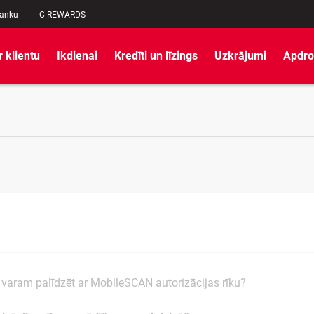
banku
C REWARDS
r klientu
Ikdienai
Kredīti un līzings
Uzkrājumi
Apdro
varam palīdzēt ar MobileSCAN autorizācijas rīku?