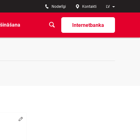
Noderīgi
Kontakti
LV
šināšana
Internetbanka
Change