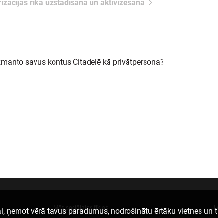
rizācijas rīka uzstādīšana un aktivizēšana
izmanto savus kontus Citadelē kā privātpersona?
Mēs sociālajos tīklos
L
i, ņemot vērā tavus paradumus, nodrošinātu ērtāku vietnes un t