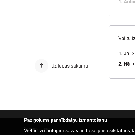
1. Auto
Vai tu 
1. Jā
2. Nē
Uz lapas sākumu
Paziņojums par sīkdatņu izmantošanu
Sazinies ar mums
Vietnē izmantojam savas un trešo pušu sīkdatnes, la