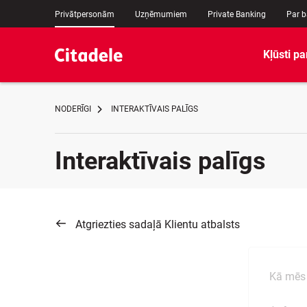
Privātpersonām
Uzņēmumiem
Private Banking
Par 
Kļūsti pa
NODERĪGI
INTERAKTĪVAIS PALĪGS
Interaktīvais palīgs
Atgriezties sadaļā Klientu atbalsts
Kā mēs 