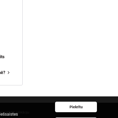
its
nē?
Piekrītu
ejupielādēt aplikāciju
iešsaistes