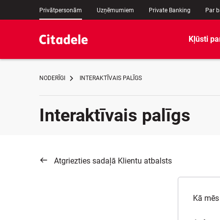
Privātpersonām
Uzņēmumiem
Private Banking
Par 
Kļūsti pa
NODERĪGI
INTERAKTĪVAIS PALĪGS
Interaktīvais palīgs
Atgriezties sadaļā Klientu atbalsts
Kā mēs 