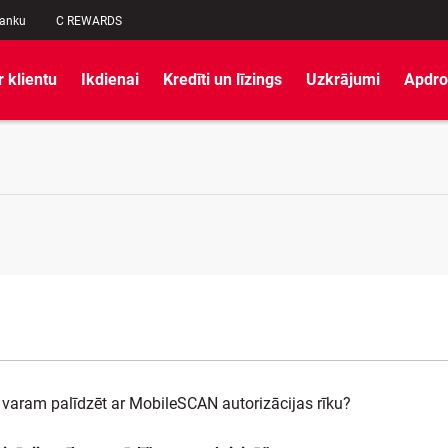
banku
C REWARDS
r klientu
Ikdienai
Kredīti un līzings
Uzkrājumi
Apdro
varam palīdzēt ar MobileSCAN autorizācijas rīku?