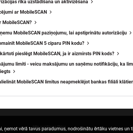
rizācijas rīka uzstādīšana un aktivizēšana
ucējumi ar MobileSCAN
ir MobileSCAN?
ņemu MobileSCAN paziņojumu, lai apstiprinātu autorizāciju
omainīt MobileSCAN 5 ciparu PIN kodu?
tkārtoti pieslēgt MobileSCAN, ja ir aizmirsts PIN kods?
ājumu limiti - veicu maksājumu un saņēmu notifikāciju, ka lim
niegts
alielināt MobileSCAN limitus neapmeklējot bankas filiāli klātie
Mēs sociālajos tīklos
L
i, ņemot vērā tavus paradumus, nodrošinātu ērtāku vietnes un t