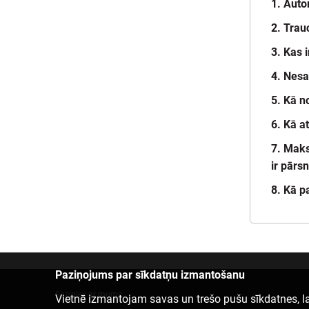
1. Auto
2. Tra
3. Kas 
4. Nesa
5. Kā n
6. Kā a
7. Maks
ir pārs
8. Kā p
Paziņojums par sīkdatņu izmantošanu
Sazinies ar mums
Vietnē izmantojam savas un trešo pušu sīkdatnes, la