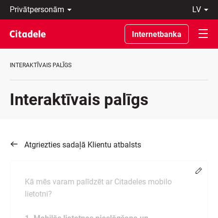
Privātpersonām
lv
Uzņēmumiem
Latviski
Private
По-
Internetbanka
Banking
русски
Par
In
banku
English
INTERAKTĪVAIS PALĪGS
C
REWARDS
Interaktīvais palīgs
Atgriezties sadaļā Klientu atbalsts
Chang
Kā mēs varam palīdzēt ar Citadeles mobilo
lietotni?