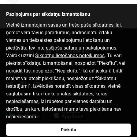
Paziņojums par sīkdatņu izmantošanu
Vietnē izmantojam savas un trešo pušu sīkdatnes, lai,
ņemot vērā tavus paradumus, nodrošinātu ērtāku
vietnes un tiešsaistes pakalpojumu lietošanu un
Sazinies ar mums
piedāvātu tev interesējošu saturu un pakalpojumus.
6701 0000
info@citadele.lv
Vairāk uzzini
Sīkdatņu lietošanas noteikumos
. Tu vari
piekrist sīkdatņu izmantošanai, nospiežot “Piekrītu”, vai
noraidīt tās, nospiežot “Nepiekrītu”, kā arī jebkurā brīdī
Mēs sociālajos tīklos
mainīt vai atcelt piekrišanu, nospiežot uz “Sīkdatņu
iestatījumi”. Izvēloties noraidīt visas sīkdatnes, vietnē
saglabāsim tikai funkcionālās sīkdatnes, kuras
nepieciešamas, lai rūpētos par vietnes darbību un
Lejupielādēt aplikāciju
drošību, un kuru lietošanai mums tava piekrišana nav
nepieciešama.
Piekrītu