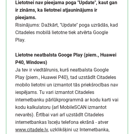
Lietotnei nav pieejama poga "Update", kaut gan
ir zināms, ka lietotnei atjauninājums ir
pieejams.
Risinājums: Dažkārt, "Update" poga uzrādās, kad
Citadeles mobilā lietotne tiek atvērta Google
Play.
Lietotne neatbalsta Googe Play (piem., Huawei
P40, Windows)
Ja tev ir viedtālrunis, kurš neatbalsta Google
Play (piem., Huawei P40), tad uzstādīt Citadeles
mobilo lietotni un izmantot tās priekšrocības nav
iespējams. Tu vari izmantot Citadeles
internetbanku pārlūkprogrammā ar kodu karti vai
kodu kalkulatoru (arī MobileSCAN izmantot
nevarēs). Ērtībai vari arī uzstādīt Citadeles
internetbankas īsceļu telefona ekrānā - atver
www.citadele.lv
, uzklikšķini uz Internetbanka,