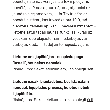
operētājsistēmas versijas. Ja tev ir pieejams
operētājsistēmas atjauninājums, atjaunini uz
jaunāko pieejamo versiju. Ja Tev ir ierīce ar
operētājsistēmu, kas ir vecāka par 10.0, tad
diemžēl Citadeles aplikāciju nevarēsi izmantot –
lietotne satur tādas jaunas funkcijas, kuras uz
vecākām operētājsistēmām nedarbojas vai
darbojas kļūdaini, tādēļ arī to nepiedāvājam.
Lietotne nelejuplādējas - nospiedu pogu
"Install", bet nekas nenotiek.
Risinājums: Sekot ieteikumiem, kas sniegti
šeit
.
Lietotne uzsāk lejuplādēties, bet līdz galam
nenotiek lejuplādes process, lietotne netiek
lejuplādēta.
Risinājums: Sekot ieteikumiem, kas sniegti
šeit
.