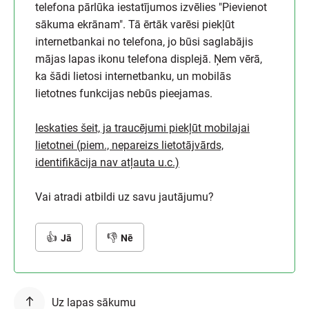
telefona pārlūka iestatījumos izvēlies "Pievienot
sākuma ekrānam". Tā ērtāk varēsi piekļūt
internetbankai no telefona, jo būsi saglabājis
mājas lapas ikonu telefona displejā. Ņem vērā,
ka šādi lietosi internetbanku, un mobilās
lietotnes funkcijas nebūs pieejamas.
Ieskaties šeit, ja traucējumi piekļūt mobilajai
lietotnei (piem., nepareizs lietotājvārds,
identifikācija nav atļauta u.c.)
Vai atradi atbildi uz savu jautājumu?
Jā
Nē
Uz lapas sākumu