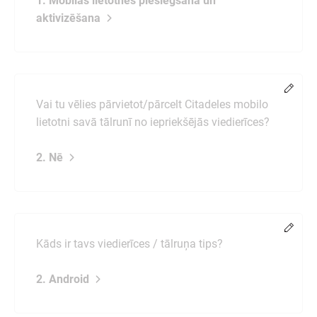
1. Mobilās lietotnes pieslēgšana un
aktivizēšana
Chang
Vai tu vēlies pārvietot/pārcelt Citadeles mobilo
lietotni savā tālrunī no iepriekšējās viedierīces?
2. Nē
Chang
Kāds ir tavs viedierīces / tālruņa tips?
2. Android