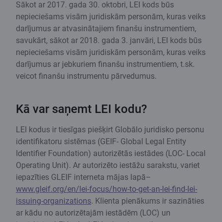
Sākot ar 2017. gada 30. oktobri, LEI kods būs
nepieciešams visām juridiskām personām, kuras veiks
darījumus ar atvasinātajiem finanšu instrumentiem,
savukārt, sākot ar 2018. gada 3. janvāri, LEI kods būs
nepieciešams visām juridiskām personām, kuras veiks
darījumus ar jebkuriem finanšu instrumentiem, t.sk.
veicot finanšu instrumentu pārvedumus.
Kā var saņemt LEI kodu?
LEI kodus ir tiesīgas piešķirt Globālo juridisko personu
identifikatoru sistēmas (GEIF- Global Legal Entity
Identifier Foundation) autorizētās iestādes (LOC- Local
Operating Unit). Ar autorizēto iestāžu sarakstu, variet
iepazīties GLEIF interneta mājas lapā–
www.gleif.org/en/lei-focus/how-to-get-an-lei-find-lei-
issuing-organizations
. Klienta pienākums ir sazināties
ar kādu no autorizētajām iestādēm (LOC) un