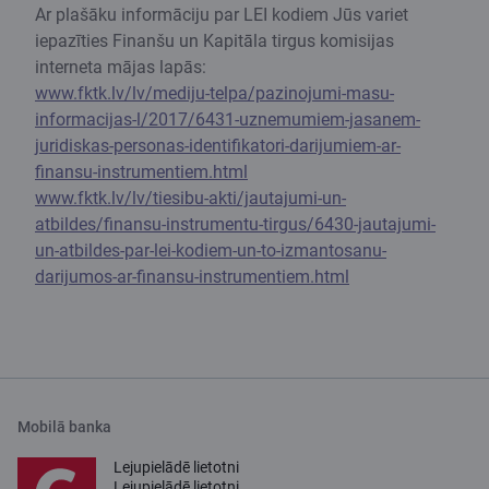
Ar plašāku informāciju par LEI kodiem Jūs variet
iepazīties Finanšu un Kapitāla tirgus komisijas
interneta mājas lapās:
www.fktk.lv/lv/mediju-telpa/pazinojumi-masu-
informacijas-l/2017/6431-uznemumiem-jasanem-
juridiskas-personas-identifikatori-darijumiem-ar-
finansu-instrumentiem.html
www.fktk.lv/lv/tiesibu-akti/jautajumi-un-
atbildes/finansu-instrumentu-tirgus/6430-jautajumi-
un-atbildes-par-lei-kodiem-un-to-izmantosanu-
darijumos-ar-finansu-instrumentiem.html
Mobilā banka
Lejupielādē lietotni
Lejupielādē lietotni