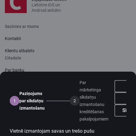
Lietotne iOS un
Android ierīcēm
Sazinies ar mums
Kontakti
Klientu atbalsts
Citadele
Par banku
Mediju telpa
Par
mārketinga
Paziņojums
Karjera
sīkdatņu
N
1
par sīkdatņu
2
izmantošanu
Citadeles blogs
izmantošanu
Sīkdat
kreditēšanas
Noteikumi
pakalpojumiem
Lietošanas noteikumi
Vietnē izmantojam savas un trešo pušu