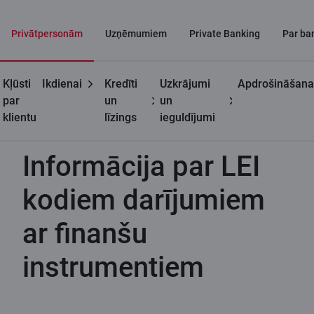
Privātpersonām
Uzņēmumiem
Private Banking
Par ba
Kļūsti
Ikdienai
Kredīti
Uzkrājumi
Apdrošināšana
Noderīgi
Informācija par LEI kodiem darījumiem ar finanšu
par
un
un
instrumentiem
klientu
līzings
ieguldījumi
Informācija par LEI
kodiem darījumiem
ar finanšu
instrumentiem