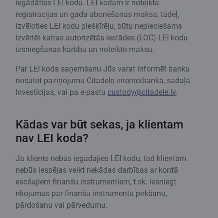
iegādāties LEI kodu. LEI kodam ir noteikta
reģistrācijas un gada abonēšanas maksa, tādēļ,
izvēloties LEI kodu piešķīrēju, būtu nepieciešams
izvērtēt katras autorizētās iestādes (LOC) LEI kodu
izsniegšanas kārtību un noteikto maksu.
Par LEI koda saņemšanu Jūs varat informēt banku
nosūtot paziņojumu Citadele internetbankā, sadaļā
Investīcijas, vai pa e-pastu
custody@citadele.lv
.
Kādas var būt sekas, ja klientam
nav LEI koda?
Ja klients nebūs iegādājies LEI kodu, tad klientam
nebūs iespējas veikt nekādas darbības ar kontā
esošajiem finanšu instrumentiem, t.sk. iesniegt
rīkojumus par finanšu instrumentu pirkšanu,
pārdošanu vai pārvedumu.