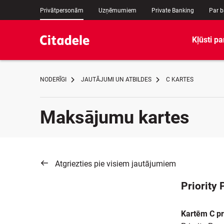
Privātpersonām
Uzņēmumiem
Private Banking
Par 
Kļūsti pa
NODERĪGI
JAUTĀJUMI UN ATBILDES
C KARTES
Maksājumu kartes
Atgriezties pie visiem jautājumiem
Priority 
Kartēm C pri