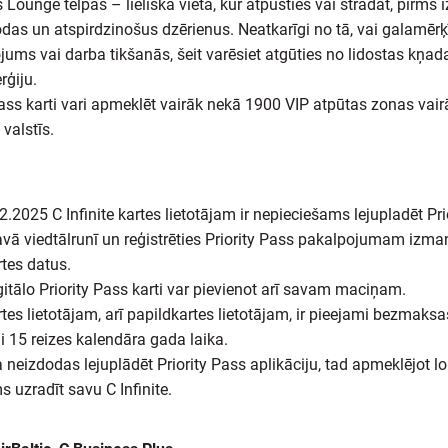
s Lounge telpas – lieliska vieta, kur atpūsties vai strādāt, pirms 
as un atspirdzinošus dzērienus. Neatkarīgi no tā, vai galamērķ
jums vai darba tikšanās, šeit varēsiet atgūties no lidostas kņad
rģiju.
Pass karti vari apmeklēt vairāk nekā 1900 VIP atpūtas zonas vai
 valstīs.
2.2025 C Infinite kartes lietotājam ir nepieciešams lejupladēt Pri
avā viedtālrunī un reģistrēties Priority Pass pakalpojumam izma
artes datus.
gitālo Priority Pass karti var pievienot arī savam maciņam.
artes lietotājam, arī papildkartes lietotājam, ir pieejami bezmaks
 15 reizes kalendāra gada laika.
 neizdodas lejuplādēt Priority Pass aplikāciju, tad apmeklējot 
 uzradīt savu C Infinite.