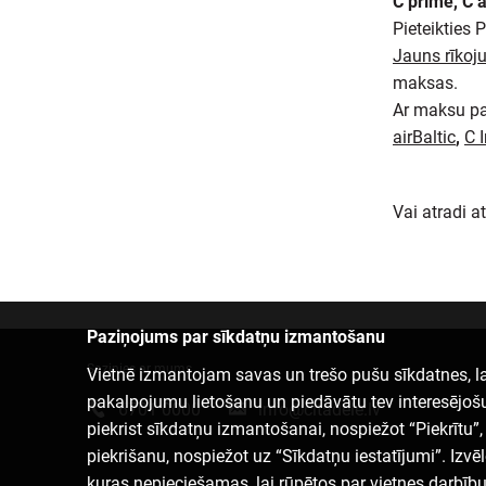
C prime, C a
Pieteikties P
Jauns rīkoj
maksas.
Ar maksu par
airBaltic
,
C I
Vai atradi a
Paziņojums par sīkdatņu izmantošanu
Sazinies ar mums
Vietnē izmantojam savas un trešo pušu sīkdatnes, la
pakalpojumu lietošanu un piedāvātu tev interesējoš
6701 0000
info@citadele.lv
piekrist sīkdatņu izmantošanai, nospiežot “Piekrītu”, v
piekrišanu, nospiežot uz “Sīkdatņu iestatījumi”. Izvē
kuras nepieciešamas, lai rūpētos par vietnes darbīb