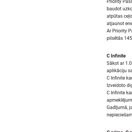
Priority Pas
baudot uzkod
atpūtas ceļo
atjaunot ene
Ar Priority 
pilsētās 145
C Infinite
Sākot ar 1.0
aplikāciju s
C Infinite k
Izveidoto di
C Infinite k
apmeklējumi
Gadījumā, ja
nepieciešams