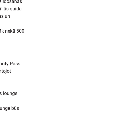
izlidošanas
ī jūs gaida
as un
rāk nekā 500
ority Pass
ntojot
as lounge
lounge būs