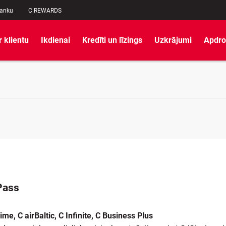
banku
C REWARDS
r klientu
Ikdienai
Kredīti un līzings
Uzkrājumi
Apdro
Pass
me, C airBaltic, C Infinite, C Business Plus