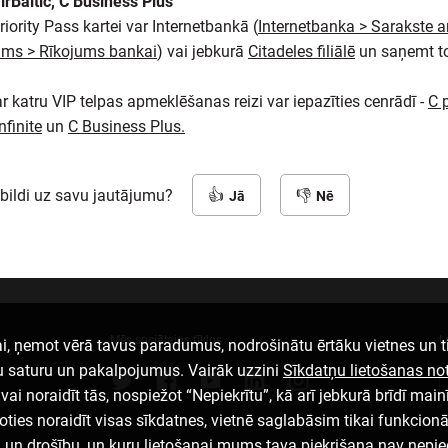
irBaltic, C Business Plus
riority Pass kartei var Internetbankā (
Internetbanka > Sarakste a
ums > Rīkojums bankai
) vai jebkurā
Citadeles filiālē
un saņemt t
 katru VIP telpas apmeklēšanas reizi var iepazīties cenrādī -
C 
nfinite
un
C Business Plus.
tbildi uz savu jautājumu?
Jā
Nē
Mēs sociālajos tīklos
L
i, ņemot vērā tavus paradumus, nodrošinātu ērtāku vietnes un t
u saturu un pakalpojumus. Vairāk uzzini
Sīkdatņu lietošanas n
ai noraidīt tās, nospiežot “Nepiekrītu”, kā arī jebkurā brīdī mainī
loties noraidīt visas sīkdatnes, vietnē saglabāsim tikai funkcion
u un drošību, un kuru lietošanai mums tava piekrišana nav nepi