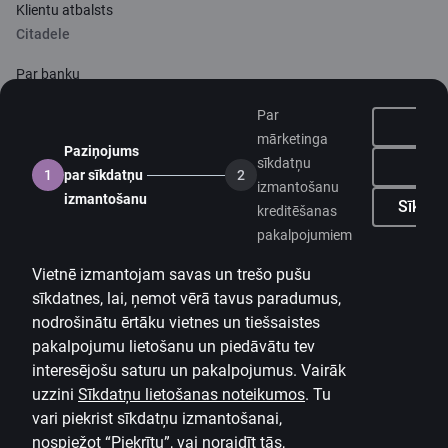
Klientu atbalsts
Citadele
Par banku
Mediju telpa
Par
mārketinga
Paziņojums
Karjera
sīkdatņu
Ne
1
par sīkdatņu
2
izmantošanu
Citadeles blogs
izmantošanu
Sīkdatņ
kreditēšanas
Noteikumi
pakalpojumiem
Lietošanas noteikumi
Vietnē izmantojam savas un trešo pušu
sīkdatnes, lai, ņemot vērā tavus paradumus,
Sīkdatņu iestatījumi
nodrošinātu ērtāku vietnes un tiešsaistes
Personas datu apstrāde un aizsardzība
pakalpojumu lietošanu un piedāvātu tev
Noderīgi
interesējošu saturu un pakalpojumus. Vairāk
uzzini
Sīkdatņu lietošanas noteikumos
.
Tu
Cenrādis privātpersonām
vari piekrist sīkdatņu izmantošanai,
nospiežot “Piekrītu”, vai noraidīt tās,
Cenrādis uzņēmumiem