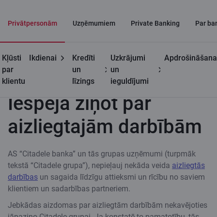
Privātpersonām
Uzņēmumiem
Private Banking
Par ba
Kļūsti
Ikdienai
Kredīti
Uzkrājumi
Apdrošināšana
Noderīgi
Iespēja ziņot par aizliegtajām darbībām
par
un
un
klientu
līzings
ieguldījumi
Iespēja ziņot par
aizliegtajām darbībām
AS “Citadele banka” un tās grupas uzņēmumi (turpmāk
tekstā “Citadele grupa”), nepieļauj nekāda veida
aizliegtās
darbības
un sagaida līdzīgu attieksmi un rīcību no saviem
klientiem un sadarbības partneriem.
Jebkādas aizdomas par aizliegtām darbībām nekavējoties
jāpaziņo Citadele grupai. Ja konstatē to pamatotību, tās