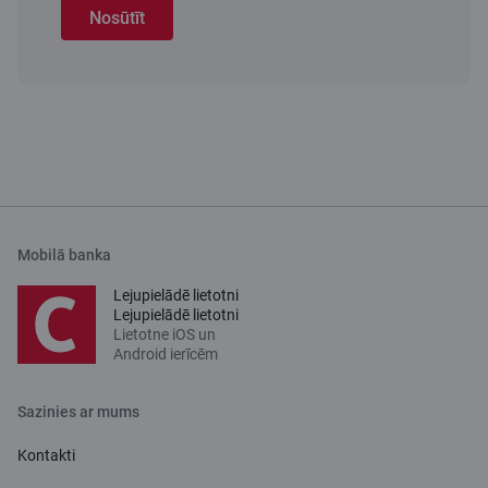
Nosūtīt
Mobilā banka
Lejupielādē lietotni
Lejupielādē lietotni
Lietotne iOS un
Android ierīcēm
Sazinies ar mums
Kontakti