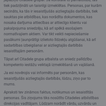
tiek padziļināti un taisnīgi izmeklētas. Personas, par kurām
secināts, ka tās ir iesaistījušās aizliegtajās darbībās, tiek
sauktas pie atbildības, kas norādīta dokumentos, kas
nosaka darījuma attiecības ar attiecīgo klientu vai
pakalpojuma sniedzēju, kā arī spēkā esošajiem
normatīvajiem aktiem. Var tikt veikti nepieciešamie
pasākumi ļaunprātīgi izlietoto līdzekļu atgūšanai, kā arī
sadarbības izbeigšanai ar aizliegtajās darbībās
iesaistītajām personām.
Tāpat arī Citadele grupa atbalsta un sniedz palīdzību
kompetento iestāžu veiktajā izmeklēšanā un vajāšanā.
Ja esi novērojis vai informēts par personām, kas
iesaistījušās aizliegtajās darbībās, lūdzu, ziņo par to
mums.
Apraksti tev zināmos faktus, notikumus un iesaistītās
personas. Šis ziņojums tiks nosūtīts Citadeles atbilstības
direkcijas vadītājam. Lūdzam norādīt vārdu, uzvārdu un