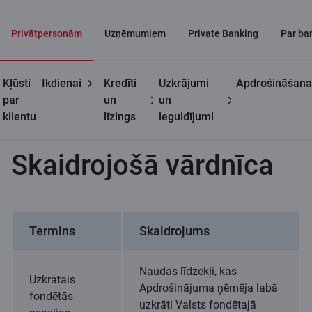
Privātpersonām
Uzņēmumiem
Private Banking
Par ba
Kļūsti
Ikdienai
Kredīti
Uzkrājumi
Apdrošināšana
Privātpersonām
Mūža pensijas
Skaidrojošā
par
un
un
apdrošināšana
vārdnīca
klientu
līzings
ieguldījumi
Skaidrojošā vārdnīca
Termins
Skaidrojums
Naudas līdzekļi, kas
Uzkrātais
Apdrošinājuma ņēmēja labā
fondētās
uzkrāti Valsts fondētajā