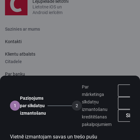
Lejupielādē lietotni
Lietotne iOS un
Android ierīcēm
Sazinies ar mums
Kontakti
Klientu atbalsts
Citadele
Par banku
Mediju telpa
Par
mārketinga
Paziņojums
Karjera
sīkdatņu
N
1
par sīkdatņu
2
izmantošanu
Citadeles blogs
izmantošanu
Sīkdat
kreditēšanas
Noteikumi
pakalpojumiem
Lietošanas noteikumi
Vietnē izmantojam savas un trešo pušu