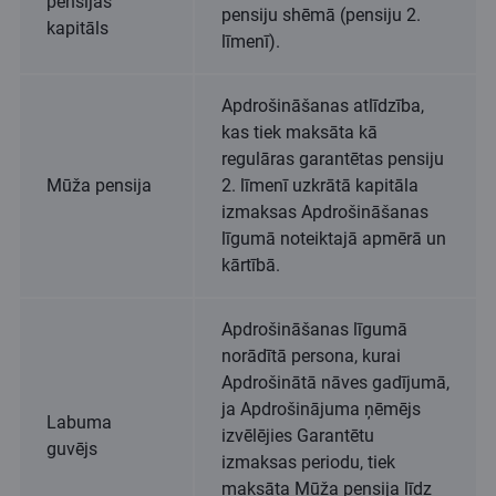
pensijas
pensiju shēmā (pensiju 2.
kapitāls
līmenī).
Apdrošināšanas atlīdzība,
kas tiek maksāta kā
regulāras garantētas pensiju
Mūža pensija
2. līmenī uzkrātā kapitāla
izmaksas Apdrošināšanas
līgumā noteiktajā apmērā un
kārtībā.
Apdrošināšanas līgumā
norādītā persona, kurai
Apdrošinātā nāves gadījumā,
ja Apdrošinājuma ņēmējs
Labuma
izvēlējies Garantētu
guvējs
izmaksas periodu, tiek
maksāta Mūža pensija līdz