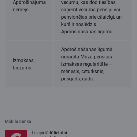
Apdrošinājuma
vecumu, kas dod tiesības
ņēmējs
saņemt vecuma pensiju vai
pensionējas priekšlaicīgi, un
kurš ir noslēdzis
Apdrošināšanas līgumu.
Apdrošināšanas līgumā
norādītā Mūža pensijas
Izmaksas
izmaksas regularitāte –
biežums
mēnesis, ceturksnis,
pusgads, gads.
Mobilā banka
Lejupielādē lietotni