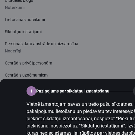
Citadeles blogs
Noteikumi
Lietošanas noteikumi
Sīkdatņu iestatījumi
Personas datu apstrāde un aizsardzība
Noderīgi
Cenrādis privātpersonām
Cenrādis uzņēmumiem
Valūtas kalkulators
1
Paziņojums par sīkdatņu izmantošanu
Kalkulatori
Vietnē izmantojam savas un trešo pušu sīkdatnes, l
pakalpojumu lietošanu un piedāvātu tev interesējo
Piekļūstamība
piekrist sīkdatņu izmantošanai, nospiežot “Piekrītu”, 
Lapas karte
piekrišanu, nospiežot uz
“Sīkdatņu iestatījumi”.
Izv
kuras nepieciešamas, lai rūpētos par vietnes darbī