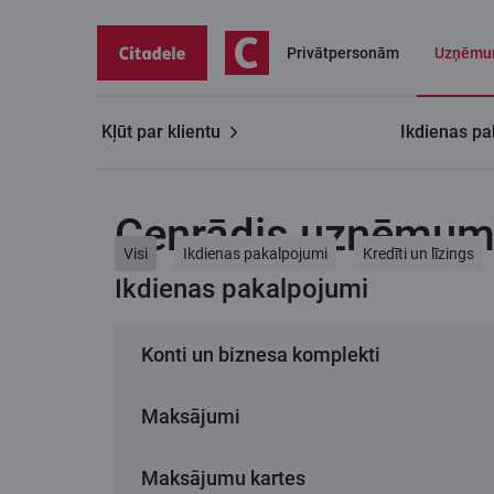
Privātpersonām
Uzņēmu
Kļūt par klientu
Ikdienas pa
Uzņēmumiem
Cenrādis uzņēmumiem
Cenrādis uzņēmu
Visi
Ikdienas pakalpojumi
Kredīti un līzings
Ikdienas pakalpojumi
Konti un biznesa komplekti
Maksājumi
Biznesa komplekti
1
Pakalpojums / Cena mēnesī
Lite
Maksājumu kartes
Konta atvēršana un uzturēšana
Maksājumi