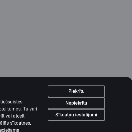
Piekrītu
tiešsaistes
Nepiekrītu
noteikumos
.
Tu vari
Sīkdatņu iestatījumi
īt vai atcelt
nālās sīkdatnes,
ieciešama.