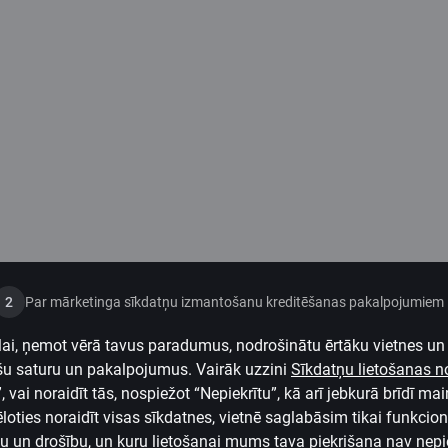
2
Par mārketinga sīkdatņu izmantošanu kreditēšanas pakalpojumiem
ai, ņemot vērā tavus paradumus, nodrošinātu ērtāku vietnes un 
šu saturu un pakalpojumus. Vairāk uzzini
Sīkdatņu lietošanas 
vai noraidīt tās, nospiežot “Nepiekrītu”, kā arī jebkurā brīdī main
ēloties noraidīt visas sīkdatnes, vietnē saglabāsim tikai funkcio
bu un drošību, un kuru lietošanai mums tava piekrišana nav nep