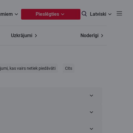
umiem
Pieslēgties
Latviski
Uzkrājumi
Noderīgi
umi, kas vairs netiek piedāvāti
Cits
Premium