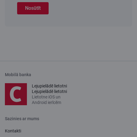
Nosūtīt
Mobilā banka
Lejupielādē lietotni
Lejupielādē lietotni
Lietotne iOS un
Android ierīcēm
Sazinies ar mums
Kontakti