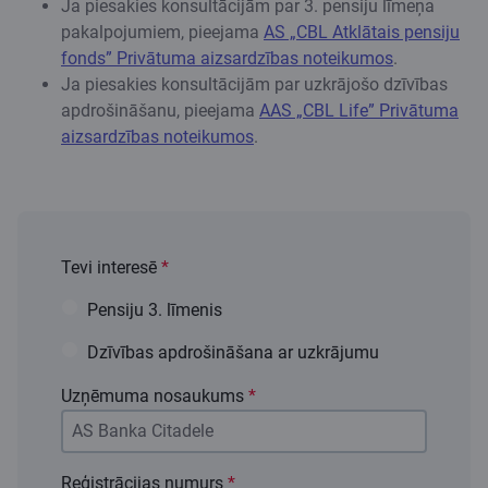
Ja piesakies konsultācijām par 3. pensiju līmeņa
pakalpojumiem, pieejama
AS „CBL Atklātais pensiju
fonds” Privātuma aizsardzības noteikumos
.
Ja piesakies konsultācijām par uzkrājošo dzīvības
apdrošināšanu, pieejama
AAS „CBL Life” Privātuma
aizsardzības noteikumos
.
Tevi interesē
*
Pensiju 3. līmenis
Dzīvības apdrošināšana ar uzkrājumu
Uzņēmuma nosaukums
*
Reģistrācijas numurs
*