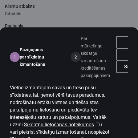
Klientu atbalsts
Citadele
Par banku
Mediju telpa
Par
mārketinga
Paziņojums
Karjera
sīkdatņu
N
1
par sīkdatņu
2
izmantošanu
Citadeles blogs
izmantošanu
Sīkdat
kreditēšanas
Noteikumi
pakalpojumiem
Lietošanas noteikumi
Vietnē izmantojam savas un trešo pušu
sīkdatnes, lai, ņemot vērā tavus paradumus,
Sīkdatņu iestatījumi
nodrošinātu ērtāku vietnes un tiešsaistes
Personas datu apstrāde un aizsardzība
pakalpojumu lietošanu un piedāvātu tev
Noderīgi
interesējošu saturu un pakalpojumus. Vairāk
uzzini
Sīkdatņu lietošanas noteikumos
.
Tu
Cenrādis privātpersonām
vari piekrist sīkdatņu izmantošanai, nospiežot