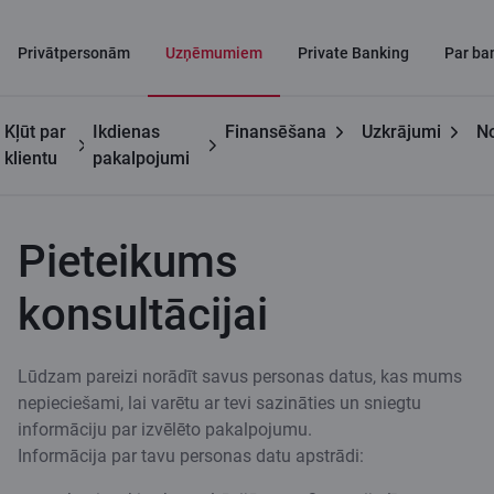
Privātpersonām
Uzņēmumiem
Private Banking
Par ba
Kļūt par
Ikdienas
Finansēšana
Uzkrājumi
No
Uzņēmumiem
Uzkrājumi
Pieteikums
klientu
pakalpojumi
darbiniekiem
konsultācijai
Pieteikums
konsultācijai
Lūdzam pareizi norādīt savus personas datus, kas mums
nepieciešami, lai varētu ar tevi sazināties un sniegtu
informāciju par izvēlēto pakalpojumu.
Informācija par tavu personas datu apstrādi: