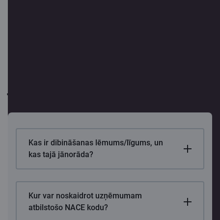
Biežāk uzdotie
jautājumi
Kas ir dibināšanas lēmums/līgums, un
kas tajā jānorāda?
Kur var noskaidrot uzņēmumam
atbilstošo NACE kodu?