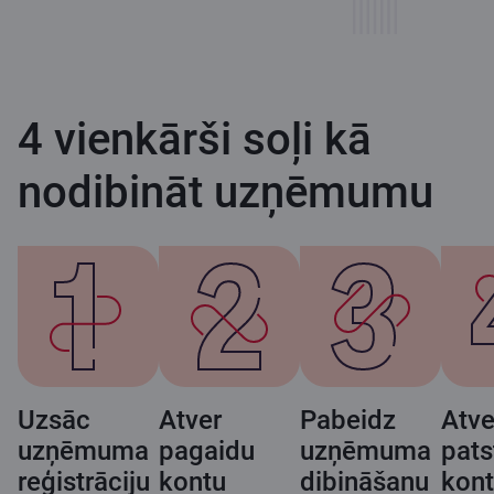
4 vienkārši soļi kā
nodibināt uzņēmumu
Uzsāc
Atver
Pabeidz
Atve
uzņēmuma
pagaidu
uzņēmuma
pats
reģistrāciju
kontu
dibināšanu
kon