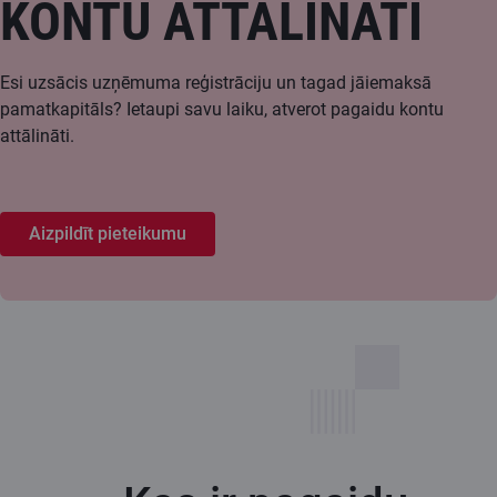
KONTU ATTĀLINĀTI
Esi uzsācis uzņēmuma reģistrāciju un tagad jāiemaksā
pamatkapitāls? Ietaupi savu laiku, atverot pagaidu kontu
attālināti.
Aizpildīt pieteikumu