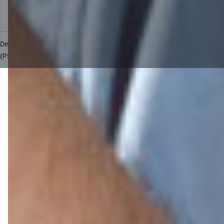
Piekļūstamība
Lapas karte
Developers Portal
citadele.lt
citadele.ee
(PSD2)