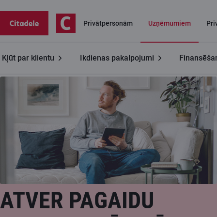
Privātpersonām
Uzņēmumiem
Pri
Kļūt par klientu
Ikdienas pakalpojumi
Finansēša
Uzņēmumiem
Konti uzņēmumiem
Pagaidu konts
ATVER PAGAIDU