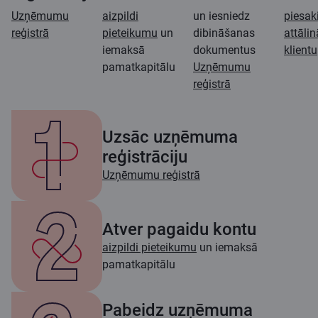
Uzņēmumu
aizpildi
un iesniedz
piesak
reģistrā
pieteikumu
un
dibināšanas
attālin
iemaksā
dokumentus
klientu
pamatkapitālu
Uzņēmumu
reģistrā
Uzsāc uzņēmuma
reģistrāciju
Uzņēmumu reģistrā
Atver pagaidu kontu
aizpildi pieteikumu
un iemaksā
pamatkapitālu
Pabeidz uzņēmuma