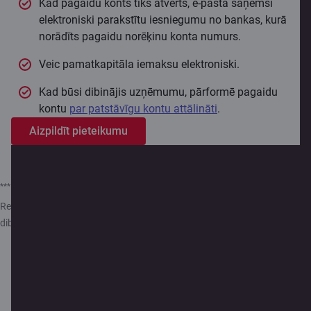
Kad pagaidu konts tiks atvērts, e-pastā saņemsi
elektroniski parakstītu iesniegumu no bankas, kurā
norādīts pagaidu norēķinu konta numurs.
Veic pamatkapitāla iemaksu elektroniski.
Kad būsi dibinājis uzņēmumu, pārformē pagaidu
kontu
par patstāvīgu kontu attālināti
.
Aizpildīt pieteikumu
***
Pagaidu konta attālināta atvēršana iespējama tikai Latvijas
Republikas jaundibināmām sabiedrībām ar ne vairāk kā pieciem
dibinātājiem, kuri ir fiziskas personas un Baltijas valstu rezidenti.