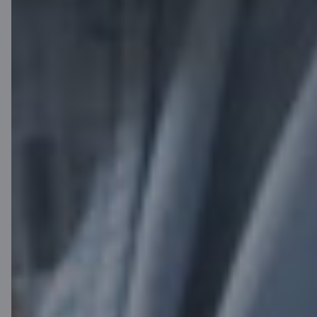
Mediju telpa
Karjera
Citadeles blogs
Noteikumi
Lietošanas noteikumi
Sīkdatņu iestatījumi
Personas datu apstrāde un aizsardzība
Noderīgi
Cenrādis privātpersonām
Cenrādis uzņēmumiem
Valūtas kalkulators
Kalkulatori