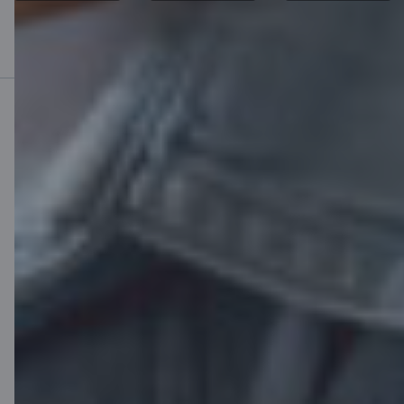
Mobilā banka
Lejupielādē lietotni
Lejupielādē lietotni
Lietotne iOS un
Android ierīcēm
Sazinies ar mums
Kontakti
Klientu atbalsts
Citadele
Par banku