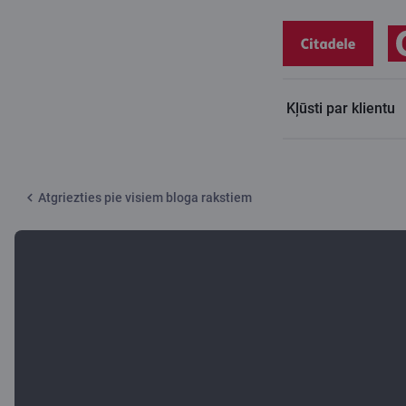
Kļūsti par klientu
Citadeles blogs
Tu arī brauksi ceļojumā ar bērniem?
Atgriezties pie visiem bloga rakstiem