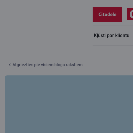
Kļūsti par klientu
Citadeles blogs
Māksla ceļot kopā – pēc plāna vai spontāni?
Atgriezties pie visiem bloga rakstiem