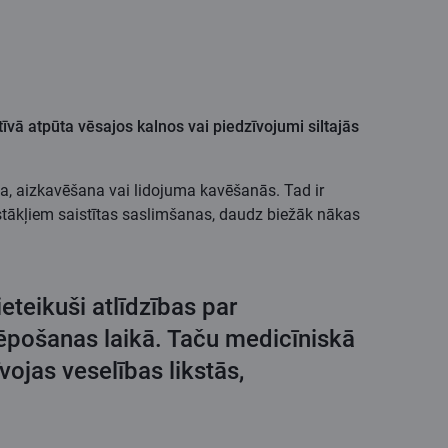
tīvā atpūta vēsajos kalnos vai piedzīvojumi siltajās
a, aizkavēšana vai lidojuma kavēšanās. Tad ir
pstākļiem saistītas saslimšanas, daudz biežāk nākas
eteikuši atlīdzības par
ēpošanas laikā. Taču medicīniskā
vojas veselības likstās,