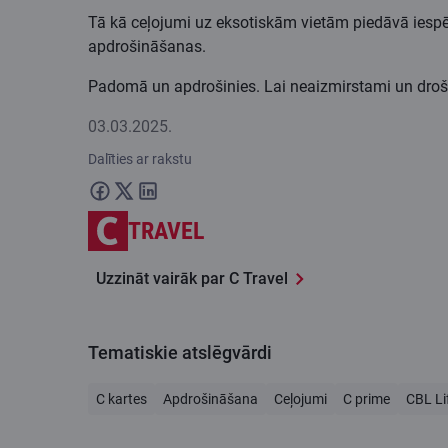
Tā kā ceļojumi uz eksotiskām vietām piedāvā iespēju ie
apdrošināšanas.
Padomā un apdrošinies. Lai neaizmirstami un droši
03.03.2025.
Dalīties ar rakstu
TRAVEL
Uzzināt vairāk par C Travel
Tematiskie atslēgvārdi
C kartes
Apdrošināšana
Ceļojumi
C prime
CBL Li