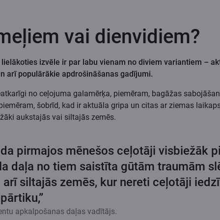
emeļiem vai dienvidiem?
lielākoties izvēle ir par labu vienam no diviem variantiem – ak
 arī populārākie apdrošināšanas gadījumi.
neatkarīgi no ceļojuma galamērķa, piemēram, bagāžas sabojāšan
iemēram, šobrīd, kad ir aktuāla gripa un citas ar ziemas laika
biežāki aukstajās vai siltajās zemēs.
gada pirmajos mēnešos ceļotāji visbiežāk pi
a daļa no tiem saistīta gūtām traumām sl
ī siltajās zemēs, kur nereti ceļotāji iedzī
pārtiku,”
lientu apkalpošanas daļas vadītājs.