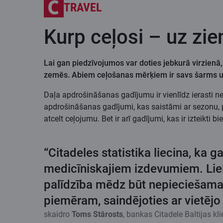
TRAVEL
Kurp ceļosi – uz zi
Lai gan piedzīvojumos var doties jebkurā virzienā, 
zemēs. Abiem ceļošanas mērķiem ir savs šarms un
Daļa apdrošināšanas gadījumu ir vienlīdz ierasti 
apdrošināšanas gadījumi, kas saistāmi ar sezonu, p
atcelt ceļojumu. Bet ir arī gadījumi, kas ir izteikti 
“Citadeles statistika liecina, ka 
medicīniskajiem izdevumiem. Liel
palīdzība mēdz būt nepieciešama ar
piemēram, saindējoties ar vietējo 
skaidro
Toms Stārosts
, bankas Citadele Baltijas k