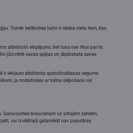
u. Tomēr lielākoties kalni ir ideāla vieta tiem, kas
s atbilstošs ekipējums, bet runa nav tikai par to.
ktīvi jāizvērtē savas spējas un jāpārskata savas
ē ir iekļauts atbilstošs apdrošināšanas segums
emēram, ja nodarbojies ar kalnu slēpošanu vai
īnu. Gatavojoties braucienam uz siltajām zemēm,
ēti, vai izvēlētajā galamērķī nav populāras