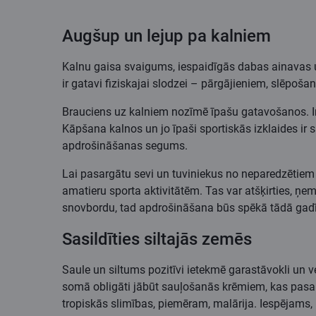
Augšup un lejup pa kalniem
Kalnu gaisa svaigums, iespaidīgās dabas ainavas un 
ir gatavi fiziskajai slodzei – pārgājieniem, slēpoša
Brauciens uz kalniem nozīmē īpašu gatavošanos. Ir s
Kāpšana kalnos un jo īpaši sportiskās izklaides ir s
apdrošināšanas segums.
Lai pasargātu sevi un tuviniekus no neparedzētiem
amatieru sporta aktivitātēm. Tas var atšķirties, ņe
snovbordu, tad apdrošināšana būs spēkā tādā gadīj
Sasildīties siltajās zemēs
Saule un siltums pozitīvi ietekmē garastāvokli un 
somā obligāti jābūt sauļošanās krēmiem, kas pasar
tropiskās slimības, piemēram, malārija. Iespējams,