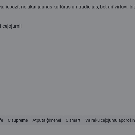
pazīt ne tikai jaunas kultūras un tradīcijas, bet arī virtuvi, biež
 ceļojumi!
fe
C supreme
Atpūta ģimenei
C smart
Vairāku ceļojumu apdroši