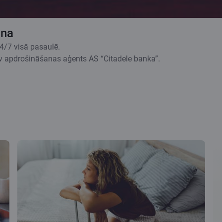
ana
24/7 visā pasaulē.
v apdrošināšanas aģents AS “Citadele banka”.