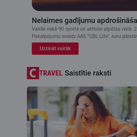
Nelaimes gadījumu apdrošināš
Vairāk nekā 90 sporta un aktīvās atpūtas veidi. 
Pakalpojumu sniedz AAS “CBL Life”, kuru pārstā
Uzzināt vairāk
TRAVEL
Saistītie raksti