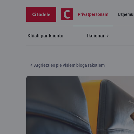
Privātpersonām
Uzņēmu
Kļūsti par klientu
Ikdienai
Citadeles blogs
Kurp ceļosi – uz ziemeļiem vai dienv
Atgriezties pie visiem bloga rakstiem