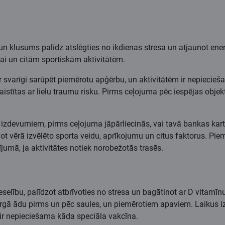
klusums palīdz atslēgties no ikdienas stresa un atjaunot enerģij
nai un citām sportiskām aktivitātēm.
varīgi sarūpēt piemērotu apģērbu, un aktivitātēm ir nepieciešam
aistītas ar lielu traumu risku. Pirms ceļojuma pēc iespējas obje
 izdevumiem, pirms ceļojuma jāpārliecinās, vai tavā bankas kart
mot vērā izvēlēto sporta veidu, aprīkojumu un citus faktorus. Pi
umā, ja aktivitātes notiek norobežotās trasēs.
veselību, palīdzot atbrīvoties no stresa un bagātinot ar D vitam
gā ādu pirms un pēc saules, un piemērotiem apaviem. Laikus izp
 ir nepieciešama kāda speciāla vakcīna.