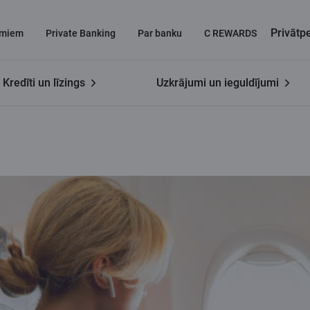
Privāt
miem
Private Banking
Par banku
C REWARDS
Kredīti un līzings
Uzkrājumi un ieguldījumi
idiem?