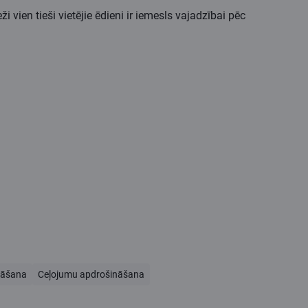
i vien tieši vietējie ēdieni ir iemesls vajadzībai pēc
nāšana
Ceļojumu apdrošināšana