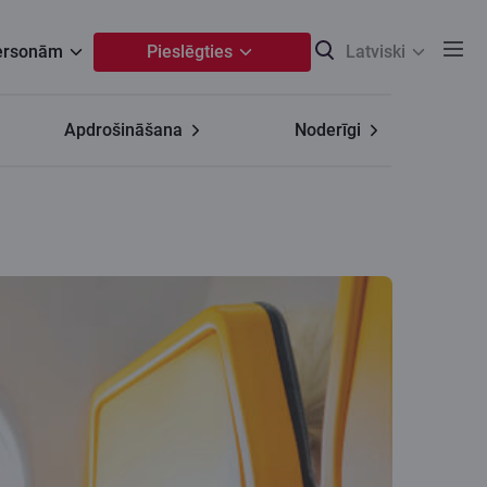
personām
Pieslēgties
Latviski
Apdrošināšana
Noderīgi