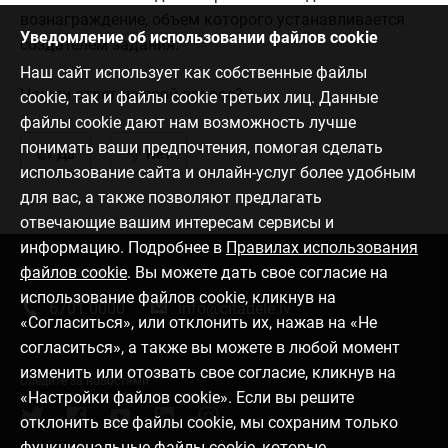
вознаграждение, объем которого устанавливается
Уведомление об использовании файлов cookie
создателем задания.
Наш сайт использует как собственные файлы
Нашли ответ на свой вопрос?
cookie, так и файлы cookie третьих лиц. Данные
файлы cookie дают нам возможность лучше
понимать ваши предпочтения, помогая сделать
Да
Нет
использование сайта и онлайн-услуг более удобным
для вас, а также позволяют предлагать
отвечающие вашим интересам сервисы и
информацию. Подробнее в
Правилах использования
файлов cookie
. Вы можете дать свое согласие на
Связаться с нами
использование файлов cookie, кликнув на
6701 0000
info@citadele.lv
«Согласиться», или отклонить их, нажав на «Не
согласиться», а также вы можете в любой момент
изменить или отозвать свое согласие, кликнув на
Следите за новостями
«Настройки файлов cookie». Если вы решите
отклонить все файлы cookie, мы сохраним только
функциональные файлы cookie, которые