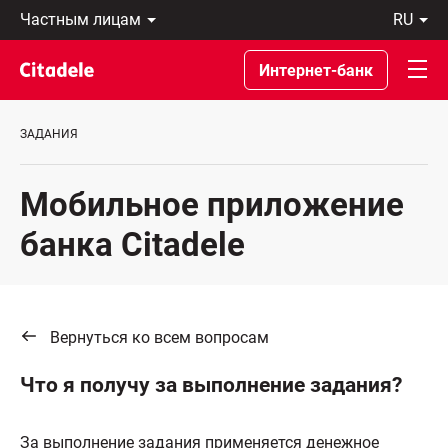
Частным
ru
лицам
Latviski
Предприятиям
По-
Интернет-банк
Private
русски
Banking
In
О
English
ЗАДАНИЯ
банке
C
REWARDS
Мобильное приложение
банка Citadelе
Вернуться ко всем вопросам
Что я получу за выполнение задания?
За выполнение задания применяется денежное