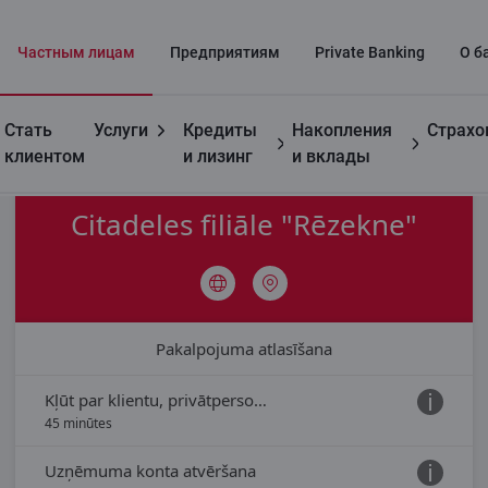
Частным лицaм
Предприятиям
Private Banking
О б
Стать
Услуги
Кредиты
Накопления
Страхо
Контакты
Посещение филиала
Филиал Rēzekne
клиентом
и лизинг
и вклады