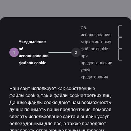
Об
использовании
Уведомление
маркетинговых
об
файлов cookie
1
2
На
использовании
при
файлов cookie
предоставлении
услуг
кредитования
Наш сайт использует как собственные
файлы
cookie
, так и файлы
cookie
третьих лиц.
Данные файлы
cookie
дают нам возможность
лучше понимать ваши предпочтения, помогая
сделать использование сайта и онлайн-услуг
более удобным для вас, а также позволяют
предлагать
отвечающие вашим интересам