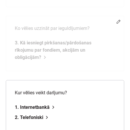
Chang
Ko vēlies uzzināt par ieguldījumiem?
3. Kā iesniegt pirkšanas/pārdošanas
rīkojumu par fondiem, akcijām un
obligācijām?
Kur vēlies veikt darījumu?
1. Internetbankā
2. Telefoniski