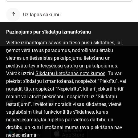
Uz lapas sākumu
Paziņojums par sīkdatņu izmantošanu
Vietnē izmantojam savas un trešo pušu sīkdatnes, lai,
ņemot vērā tavus paradumus, nodrošinātu ērtāku
vietnes un tiešsaistes pakalpojumu lietošanu un
Sazinies ar mums
piedāvātu tev interesējošu saturu un pakalpojumus.
6701 0000
info@citadele.lv
Vairāk uzzini
Sīkdatņu lietošanas noteikumos
. Tu vari
piekrist sīkdatņu izmantošanai, nospiežot “Piekrītu”, vai
noraidīt tās, nospiežot “Nepiekrītu”, kā arī jebkurā brīdī
Mēs sociālajos tīklos
mainīt vai atcelt piekrišanu, nospiežot uz “Sīkdatņu
iestatījumi”. Izvēloties noraidīt visas sīkdatnes, vietnē
saglabāsim tikai funkcionālās sīkdatnes, kuras
nepieciešamas, lai rūpētos par vietnes darbību un
Lejupielādēt aplikāciju
drošību, un kuru lietošanai mums tava piekrišana nav
nepieciešama.