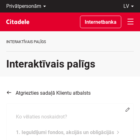
Privātpersonām
lv
Uzņēmumiem
Latviski
Private
По-
Internetbanka
Banking
русски
Par
In
banku
English
INTERAKTĪVAIS PALĪGS
C
REWARDS
Interaktīvais palīgs
Atgriezties sadaļā Klientu atbalsts
Chang
Ko vēlaties noskaidrot?
1. Ieguldījumi fondos, akcijās un obligācijās