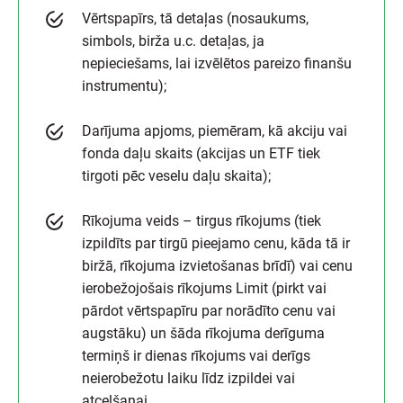
Vērtspapīrs, tā detaļas (nosaukums,
simbols, birža u.c. detaļas, ja
nepieciešams, lai izvēlētos pareizo finanšu
instrumentu);
Darījuma apjoms, piemēram, kā akciju vai
fonda daļu skaits (akcijas un ETF tiek
tirgoti pēc veselu daļu skaita);
Rīkojuma veids – tirgus rīkojums (tiek
izpildīts par tirgū pieejamo cenu, kāda tā ir
biržā, rīkojuma izvietošanas brīdī) vai cenu
ierobežojošais rīkojums Limit (pirkt vai
pārdot vērtspapīru par norādīto cenu vai
augstāku) un šāda rīkojuma derīguma
termiņš ir dienas rīkojums vai derīgs
neierobežotu laiku līdz izpildei vai
atcelšanai.