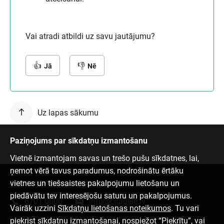
Vai atradi atbildi uz savu jautājumu?
Jā
Nē
Uz lapas sākumu
Paziņojums par sīkdatņu izmantošanu
Vietnē izmantojam savas un trešo pušu sīkdatnes, lai,
ņemot vērā tavus paradumus, nodrošinātu ērtāku
vietnes un tiešsaistes pakalpojumu lietošanu un
Sazinies ar mums
piedāvātu tev interesējošu saturu un pakalpojumus.
6701 0000
info@citadele.lv
Vairāk uzzini
Sīkdatņu lietošanas noteikumos
. Tu vari
piekrist sīkdatņu izmantošanai, nospiežot “Piekrītu”, vai