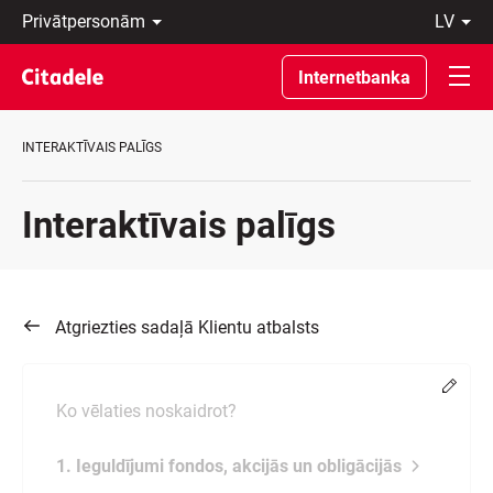
Privātpersonām
lv
Uzņēmumiem
Latviski
Private
По-
Internetbanka
Banking
русски
Par
In
banku
English
INTERAKTĪVAIS PALĪGS
C
REWARDS
Interaktīvais palīgs
Atgriezties sadaļā Klientu atbalsts
Chang
Ko vēlaties noskaidrot?
1. Ieguldījumi fondos, akcijās un obligācijās