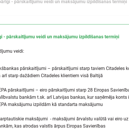
pārīgi - pārskaitījumu veidi un maksājumu izpildīšanas termiņi
gi - pārskaitījumu veidi un maksājumu izpildīšanas termiņi
tījumu veidi:
kšbankas pārskaitījumi – pārskaitījumi starp taviem Citadeles k
 arī starp dažādiem Citadeles klientiem visā Baltijā
PA pārskaitījumi – eiro pārskaitījumi starp 28 Eiropas Savienīb
lībvalstu bankām t.sk. arī Latvijas bankas, kur saņēmēja konts i
EPA maksājumu izpildām kā standarta maksājumu
arptautiskie maksājumi - maksājumi ārvalstu valūtā vai eiro uz
nkām, kas atrodas valstīs ārpus Eiropas Savienības