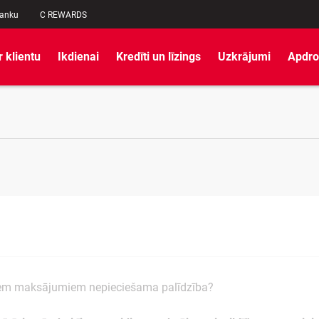
banku
C REWARDS
r klientu
Ikdienai
Kredīti un līzings
Uzkrājumi
Apdro
iem maksājumiem nepieciešama palīdzība?