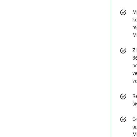
M
ko
re
Ma
Zi
36
p
ve
va
R
šī
E-
ap
M