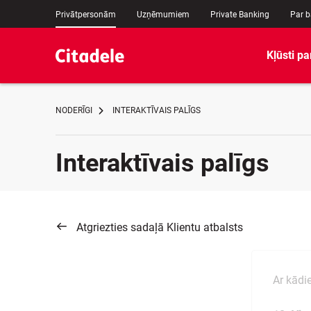
Privātpersonām
Uzņēmumiem
Private Banking
Par 
Kļūsti pa
NODERĪGI
INTERAKTĪVAIS PALĪGS
Interaktīvais palīgs
Atgriezties sadaļā Klientu atbalsts
Ar kād