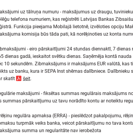
aksājumi uz tālruņa numuru - maksājumus uz draugu, tuvinieku
lēģu telefona numuriem, kas reģistrēti Latvijas Bankas Zibsaiš
ģistrā. Funkcija pieejama Mobilajā lietotnē, izvēloties opciju Ma
ksājuma komisija būs tāda pati, kā norēķinoties uz konta num
bmaksājumi - eiro pārskaitījumi 24 stundas diennaktī, 7 dienas 
5 dienas gadā, ieskaitot svētku dienas. Saņēmēja kontā nauda 
ēc 10 sekundēm. Zibmaksājums ir maksājums EUR valūtā, kas t
ikts uz banku, kura ir SEPA Inst shēmas dalībniece. Dalībnieku 
r skatīt
šeit
.
egulārie maksājumi - fiksētas summas regulārais maksājums n
s summas pārskaitījumu uz tavu norādīto kontu ar noteiktu regul
rēķinu regulāra apmaksa (ERRA) - pieslēdzot pakalpojumu, rēķi
maksu turpmāk veiks banka, veicot pārskaitījumu no tava kont
aksājuma summa un regularitāte nav ierobežota