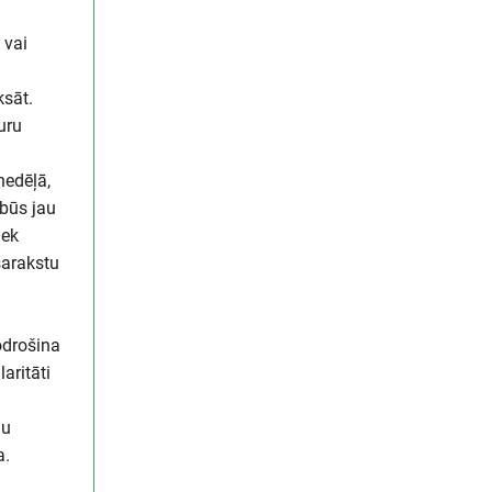
 vai
u
ksāt.
uru
nedēļā,
būs jau
iek
sarakstu
odrošina
aritāti
nu
a.