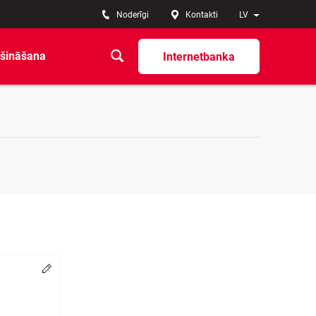
Noderīgi
Kontakti
LV
šināšana
Internetbanka
Change