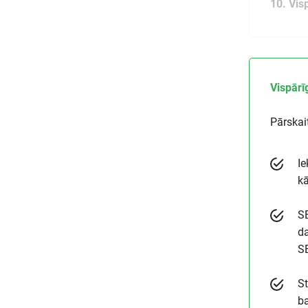
10. Vis
Vispārī
Pārskai
Ie
kā
SE
da
S
St
ba