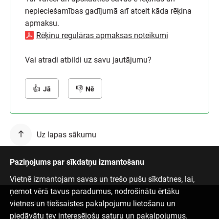
nepieciešamības gadījumā arī atcelt kāda rēķina
apmaksu.
Rēķinu regulāras apmaksas noteikumi
Vai atradi atbildi uz savu jautājumu?
Jā
Nē
Uz lapas sākumu
Paziņojums par sīkdatņu izmantošanu
Vietnē izmantojam savas un trešo pušu sīkdatnes, lai,
ņemot vērā tavus paradumus, nodrošinātu ērtāku
vietnes un tiešsaistes pakalpojumu lietošanu un
Sazinies ar mums
piedāvātu tev interesējošu saturu un pakalpojumus.