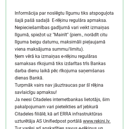
Informācija par noslēgtu līgumu tiks atspoguļota
šajā pašā sadaļā E-rēķinu regulāra apmaksa.
Nepieciešamības gadījumā vari veikt izmaiņas
līgumā, spiežot uz "Mainīt" (piem., norādīt citu
līguma beigu datumu, maksimāli pieļaujamā
viena maksājuma summu/limitu).
Ņem vērā ka izmaiņas e-rēķinu regulāras
samaksas rīkojumā tiks izdarītas trīs Bankas
darba dienu laikā pēc rīkojuma saņemšanas
dienas Bankā.
Turpmāk vairs nav jāuztraucas par šī rēķina
savlaicīgu apmaksu!
Ja neesi Citadeles internetbankas lietotājs, šim
pakalpojumam vari pieteikties arī jebkurā
Citadeles filiālē, kā arī ERRA infrastruktūras
uzturētāja AS Unifiedpost portālā
www.rekini.lv.
Tur varēsi arī apskatīties savus e-rēķinus un