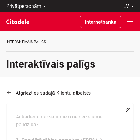
Privātpersonām
lv
Uzņēmumiem
Latviski
Private
По-
Internetbanka
Banking
русски
Par
In
banku
English
INTERAKTĪVAIS PALĪGS
C
REWARDS
Interaktīvais palīgs
Atgriezties sadaļā Klientu atbalsts
Chang
Ar kādiem maksājumiem nepieciešama
palīdzība?