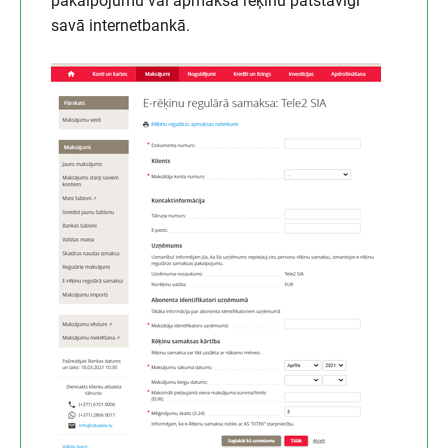
pakalpojumu vai apmaksā reķinu patstāvīgi
savā internetbankā.