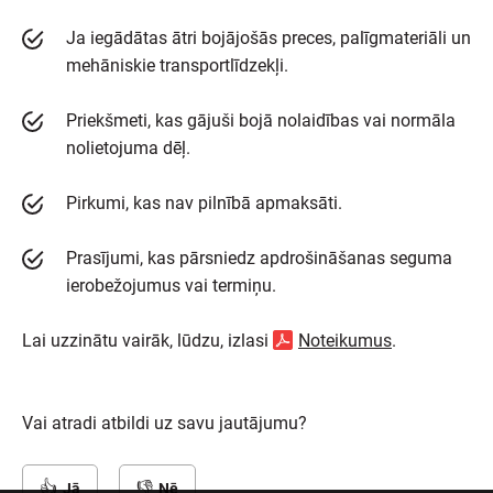
Ja iegādātas ātri bojājošās preces, palīgmateriāli un
mehāniskie transportlīdzekļi.
Priekšmeti, kas gājuši bojā nolaidības vai normāla
nolietojuma dēļ.
Pirkumi, kas nav pilnībā apmaksāti.
Prasījumi, kas pārsniedz apdrošināšanas seguma
ierobežojumus vai termiņu.
Lai uzzinātu vairāk, lūdzu, izlasi
Noteikumus
.
Vai atradi atbildi uz savu jautājumu?
Jā
Nē