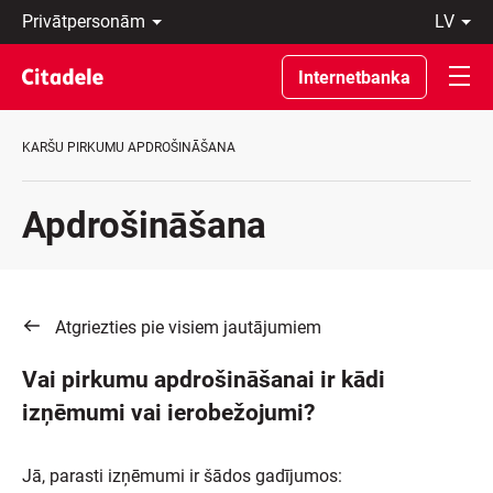
Privātpersonām
lv
Uzņēmumiem
Latviski
Private
По-
Internetbanka
Banking
русски
Par
In
banku
English
KARŠU PIRKUMU APDROŠINĀŠANA
C
REWARDS
Apdrošināšana
Atgriezties pie visiem jautājumiem
Vai pirkumu apdrošināšanai ir kādi
izņēmumi vai ierobežojumi?
Jā, parasti izņēmumi ir šādos gadījumos: