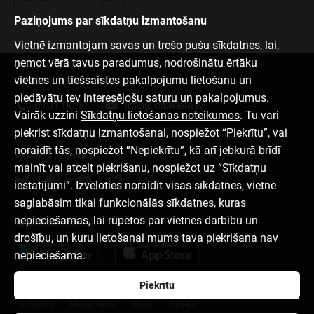
Paziņojums par sīkdatņu izmantošanu
Vietnē izmantojam savas un trešo pušu sīkdatnes, lai,
ņemot vērā tavus paradumus, nodrošinātu ērtāku
vietnes un tiešsaistes pakalpojumu lietošanu un
Sazinies ar mums
piedāvātu tev interesējošu saturu un pakalpojumus.
6701 0000
info@citadele.lv
Vairāk uzzini
Sīkdatņu lietošanas noteikumos
. Tu vari
piekrist sīkdatņu izmantošanai, nospiežot “Piekrītu”, vai
noraidīt tās, nospiežot “Nepiekrītu”, kā arī jebkurā brīdī
Mēs sociālajos tīklos
mainīt vai atcelt piekrišanu, nospiežot uz “Sīkdatņu
iestatījumi”. Izvēloties noraidīt visas sīkdatnes, vietnē
saglabāsim tikai funkcionālās sīkdatnes, kuras
nepieciešamas, lai rūpētos par vietnes darbību un
Lejupielādēt aplikāciju
drošību, un kuru lietošanai mums tava piekrišana nav
nepieciešama.
Piekrītu
Par banku
Mediju telpa
Blogs
Karjera