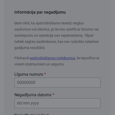
Informācija par negadījumu
Ņem vērā, ka apdrošināšana nesedz vieglus
sasitumus vai zilumus, ja tie nav saistīti ar lūzumu vai
sastiepumu un operācija nav nepieciešama. Tāpat
netiek segtas saslimšanas, kas nav radušās nelaimes
gadījuma rezultātā.
Pārbaudi
apdrošināšanas noteikumus
, lai iepazītos ar
visiem izņēmumiem un segumu.
Līguma numurs
*
Negadījuma datums
*