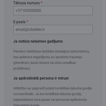
Tālruņa numurs
*
E-pasts
*
Ja noticis nelaimes gadījums
Pievieno medicīnas iestādes izsniegtus dokumentus,
kas apliecina negadījumu un apraksta traumas
(piemēram, kaulu lūzumi vai citas veselības
problēmas).
Ja apdrošinātā persona ir mirusi
Atlīdzību var pieprasīt polisē norādītais labuma guvējs
vai mantinieki. Ja esi norādītais labuma guvējs,
nepieciešama tava pases vai personas apliecinoša
dokumenta kopija.