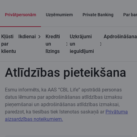
Privātpersonām
Uzņēmumiem
Private Banking
Par ba
Kļūsti
Ikdienai
Kredīti
Uzkrājumi
Apdrošināšana
Privātpersonām
Dzīvība+
Atlīdzības
par
un
un
apdrošināšana
pieteikšana
klientu
līzings
ieguldījumi
Atlīdzības pieteikšana
Esmu informēts, ka AAS “CBL Life” apstrādā personas
datus lēmuma par apdrošināšanas atlīdzības izmaksu
pieņemšanai un apdrošināšanas atlīdzības izmaksai,
paredzot, ka tiesības tiek īstenotas saskaņā ar
Privātuma
aizsardzības noteikumiem.