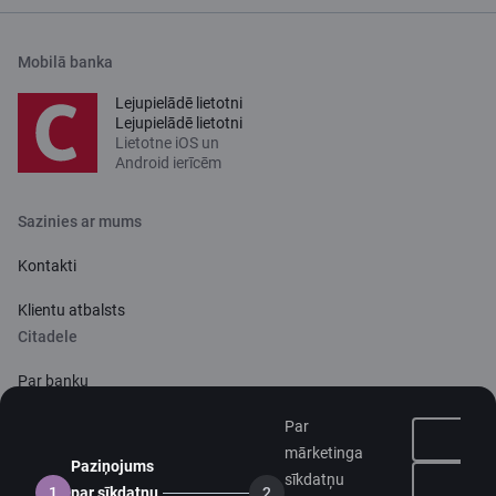
Mobilā banka
Lejupielādē lietotni
Lejupielādē lietotni
Lietotne iOS un
Android ierīcēm
Sazinies ar mums
Kontakti
Klientu atbalsts
Citadele
Par banku
Mediju telpa
Par
mārketinga
Paziņojums
Karjera
sīkdatņu
Ne
1
par sīkdatņu
2