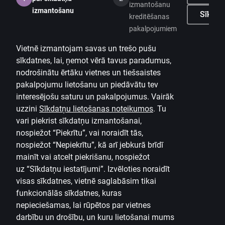
izmantošanu
Citadeles blogs
izmantošanu
Sīkdatņ
kreditēšanas
Noteikumi
pakalpojumiem
Lietošanas noteikumi
Vietnē izmantojam savas un trešo pušu
sīkdatnes, lai, ņemot vērā tavus paradumus,
Sīkdatņu iestatījumi
nodrošinātu ērtāku vietnes un tiešsaistes
Personas datu apstrāde un aizsardzība
pakalpojumu lietošanu un piedāvātu tev
Noderīgi
interesējošu saturu un pakalpojumus. Vairāk
uzzini
Sīkdatņu lietošanas noteikumos
.
Tu
Cenrādis privātpersonām
vari piekrist sīkdatņu izmantošanai,
nospiežot “Piekrītu”, vai noraidīt tās,
Cenrādis uzņēmumiem
nospiežot “Nepiekrītu”, kā arī jebkurā brīdī
Valūtas kalkulators
mainīt vai atcelt piekrišanu, nospiežot
uz
“Sīkdatņu iestatījumi”.
Izvēloties noraidīt
Kalkulatori
visas sīkdatnes, vietnē saglabāsim tikai
funkcionālās sīkdatnes, kuras
Piekļūstamība
nepieciešamas, lai rūpētos par vietnes
Lapas karte
darbību un drošību, un kuru lietošanai mums