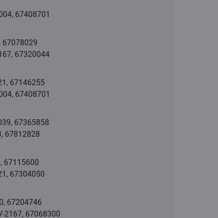
1004, 67408701
3, 67078029
2167, 67320044
021, 67146255
1004, 67408701
-1039, 67365858
03, 67812828
50, 67115600
021, 67304050
50, 67204746
LV-2167, 67068300