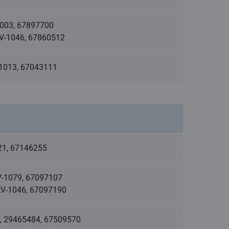
-1003, 67897700
 LV-1046, 67860512
V-1013, 67043111
1021, 67146255
 LV-1079, 67097107
 LV-1046, 67097190
050, 29465484, 67509570