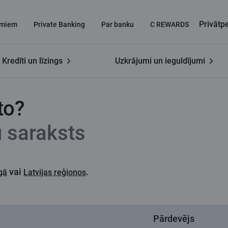
Privāt
miem
Private Banking
Par banku
C REWARDS
Kredīti un līzings
Uzkrājumi un ieguldījumi
ri
to?
u saraksts
vai
.
gā
Latvijas reģionos
Pārdevējs