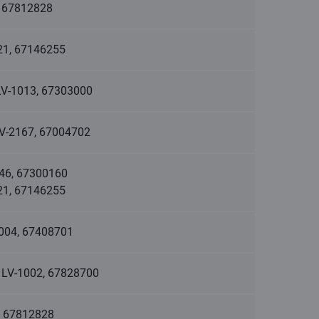
3, 67812828
1021, 67146255
, LV-1013, 67303000
LV-2167, 67004702
1046, 67300160
021, 67146255
1004, 67408701
, LV-1002, 67828700
3, 67812828