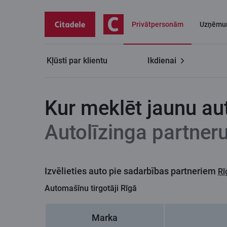
Privātpersonām
Uzņēmu
Kļūsti par klientu
Ikdienai
Privātpersonām
Auto līzings
Auto līzinga partne
Kur meklēt jaunu au
Autolīzinga partner
Izvēlieties auto pie sadarbības partneriem
Rī
Automašīnu tirgotāji Rīgā
Marka