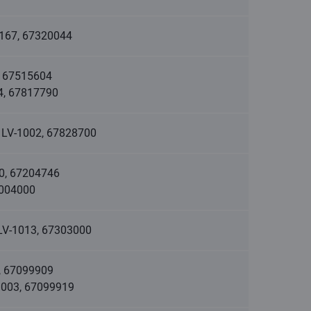
2167, 67320044
5, 67515604
24, 67817790
, LV-1002, 67828700
050, 67204746
7004000
, LV-1013, 67303000
3, 67099909
V-1003, 67099919