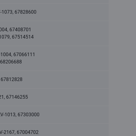
LV-1073, 67828600
1004, 67408701
V-1079, 67514514
V-1004, 67066111
, 68206688
3, 67812828
1021, 67146255
, LV-1013, 67303000
LV-2167, 67004702