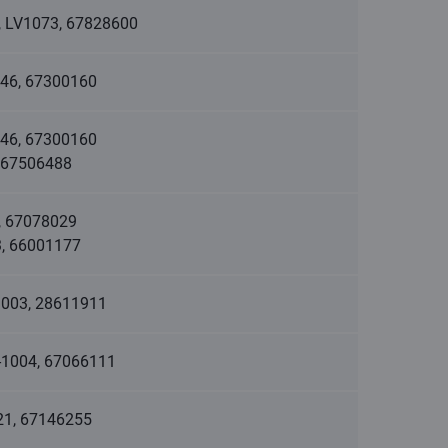
a, LV1073, 67828600
-1046, 67300160
-1046, 67300160
3, 67506488
3, 67078029
13, 66001177
V-1003, 28611911
V-1004, 67066111
021, 67146255