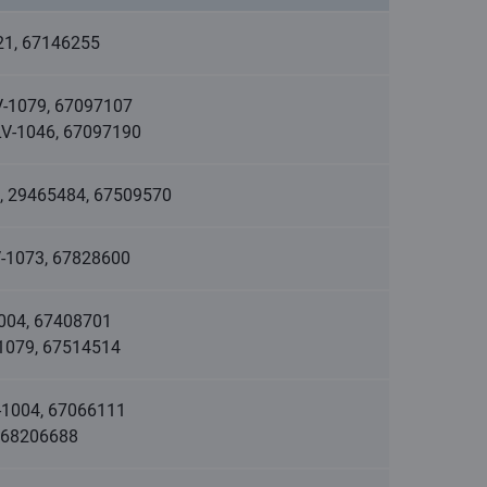
1021, 67146255
 LV-1079, 67097107
 LV-1046, 67097190
050, 29465484, 67509570
LV-1073, 67828600
1004, 67408701
V-1079, 67514514
V-1004, 67066111
, 68206688