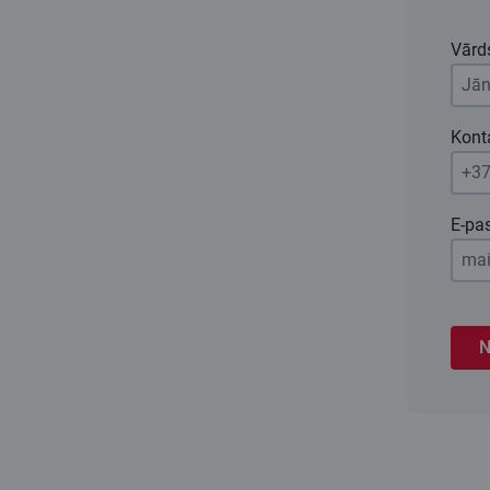
Vārd
Konta
E-pa
N