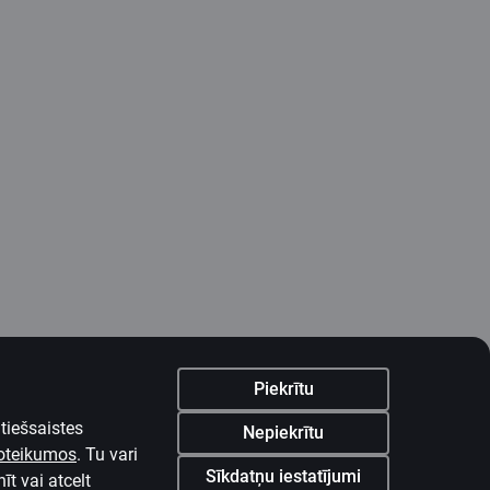
Piekrītu
tiešsaistes
Nepiekrītu
noteikumos
.
Tu vari
Sīkdatņu iestatījumi
īt vai atcelt