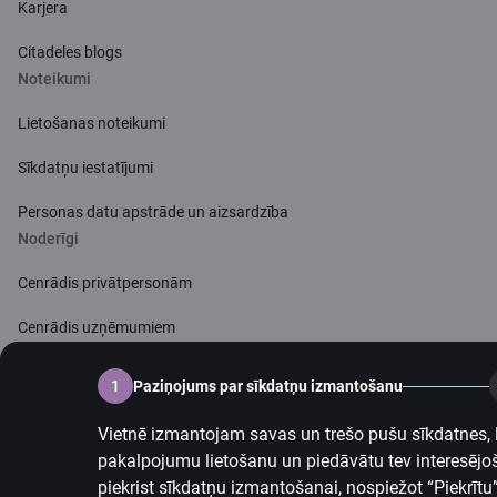
Karjera
Citadeles blogs
Noteikumi
Lietošanas noteikumi
Sīkdatņu iestatījumi
Personas datu apstrāde un aizsardzība
Noderīgi
Cenrādis privātpersonām
Cenrādis uzņēmumiem
Valūtas kalkulators
1
Paziņojums par sīkdatņu izmantošanu
Kalkulatori
Vietnē izmantojam savas un trešo pušu sīkdatnes, l
pakalpojumu lietošanu un piedāvātu tev interesējo
Piekļūstamība
piekrist sīkdatņu izmantošanai, nospiežot “Piekrītu”, 