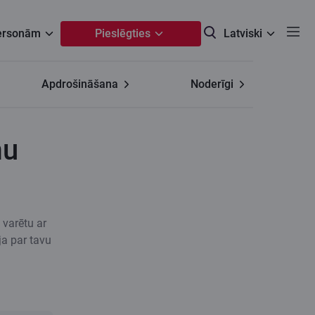
personām
Pieslēgties
Latviski
Apdrošināšana
Noderīgi
mu
 varētu ar
ja par tavu