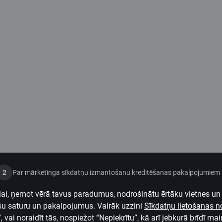
2
Par mārketinga sīkdatņu izmantošanu kreditēšanas pakalpojumiem
ai, ņemot vērā tavus paradumus, nodrošinātu ērtāku vietnes un 
šu saturu un pakalpojumus. Vairāk uzzini
Sīkdatņu lietošanas 
vai noraidīt tās, nospiežot “Nepiekrītu”, kā arī jebkurā brīdī main