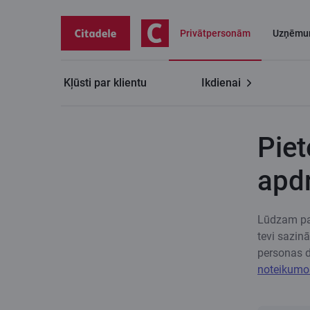
Privātpersonām
Uzņēmu
Kļūsti par klientu
Ikdienai
Privātpersonām
Nelaimes gadījumu apdrošināšana
Pie
apdr
Lūdzam par
tevi sazin
personas 
noteikumo