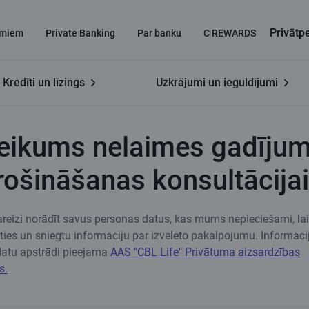
Privāt
miem
Private Banking
Par banku
C REWARDS
Kredīti un līzings
Uzkrājumi un ieguldījumi
Pieteikums nelaimes gadījumu apdrošināšanas konsultācijai
teikums nelaimes gadīju
ošināšanas konsultācijai
eizi norādīt savus personas datus, kas mums nepieciešami, lai
āties un sniegtu informāciju par izvēlēto pakalpojumu. Informāci
datu apstrādi pieejama
AAS "CBL Life" Privātuma aizsardzības
s.