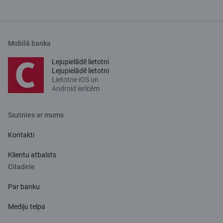
Mobilā banka
Lejupielādē lietotni
Lejupielādē lietotni
Lietotne iOS un
Android ierīcēm
Sazinies ar mums
Kontakti
Klientu atbalsts
Citadele
Par banku
Mediju telpa