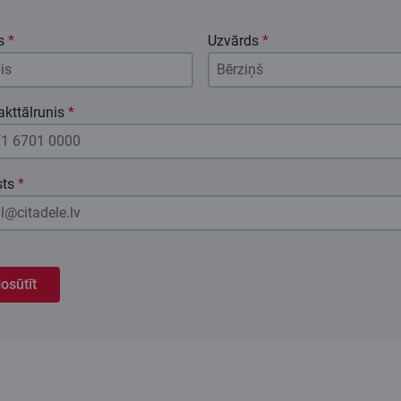
s
*
Uzvārds
*
kttālrunis
*
sts
*
osūtīt