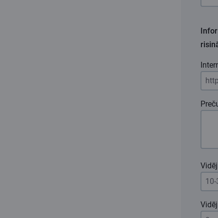
Infor
risi
Inter
Preč
Vidē
Vidē