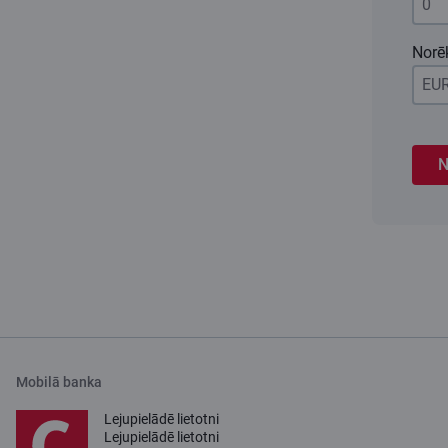
Norē
N
Mobilā banka
Lejupielādē lietotni
Lejupielādē lietotni