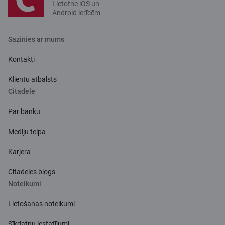
Lietotne iOS un
Android ierīcēm
Sazinies ar mums
Kontakti
Klientu atbalsts
Citadele
Par banku
Mediju telpa
Karjera
Citadeles blogs
Noteikumi
Lietošanas noteikumi
Sīkdatņu iestatījumi