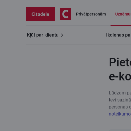
Privātpersonām
Uzņēmu
Kļūt par klientu
Ikdienas pa
Uzņēmumiem
Inovatīvs maksājumu risinājums e-kom
Piet
e‑ko
Lūdzam par
tevi sazin
personas d
noteikumo