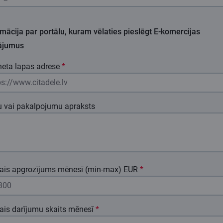
mācija par portālu, kuram vēlaties pieslēgt E-komercijas
nājumus
neta lapas adrese
*
u vai pakalpojumu apraksts
jais apgrozījums mēnesī (min-max) EUR
*
jais darījumu skaits mēnesī
*