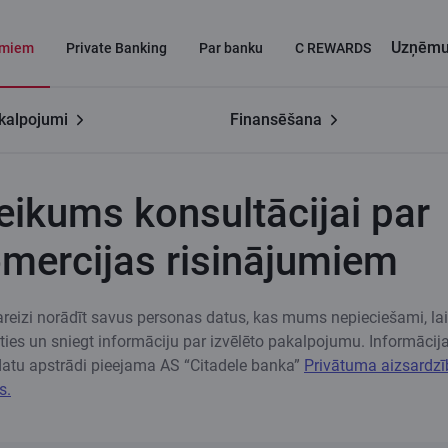
Uzņēm
miem
Private Banking
Par banku
C REWARDS
kalpojumi
Finansēšana
ercijai
Pieteikums konsultācijai par E-komercijas risinājumiem
eikums konsultācijai par
mercijas risinājumiem
eizi norādīt savus personas datus, kas mums nepieciešami, lai
āties un sniegt informāciju par izvēlēto pakalpojumu. Informācij
atu apstrādi pieejama AS “Citadele banka”
Privātuma aizsardz
s.