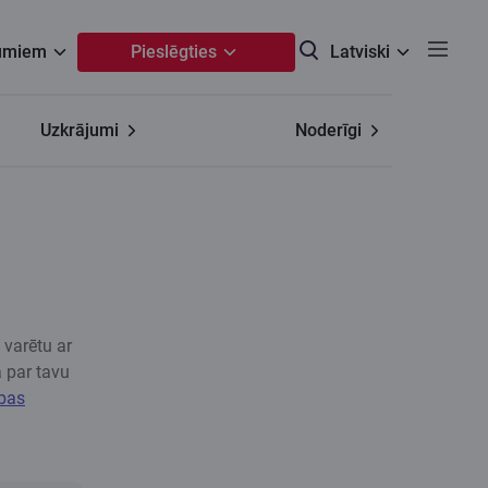
umiem
Pieslēgties
Latviski
Uzkrājumi
Noderīgi
 varētu ar
a par tavu
ības