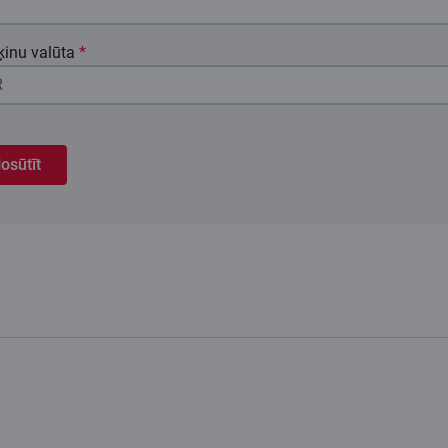
ķinu valūta
*
osūtīt