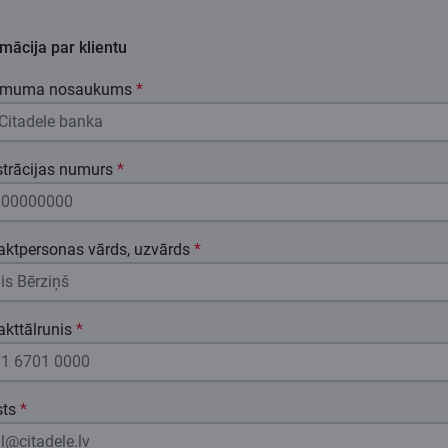
mācija par klientu
ēmuma nosaukums
*
strācijas numurs
*
aktpersonas vārds, uzvārds
*
kttālrunis
*
sts
*