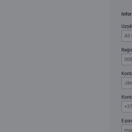
Infor
Uzņ
Reģi
Kont
Konta
E-pa