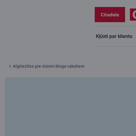
Kļūsti par klientu
Citadeles blogs
Piecas lietas, kas jāzina, ceļojot ar X karti
Atgriezties pie visiem bloga rakstiem