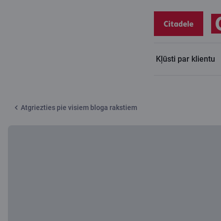
Kļūsti par klientu
Citadeles blogs
Kā sagatavot naudu ceļojumam
Atgriezties pie visiem bloga rakstiem