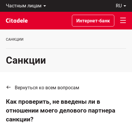
Частным
ru
лицам
Latviski
Предприятиям
По-
Интернет-банк
Private
русски
Banking
In
О
English
САНКЦИИ
банке
C
REWARDS
Санкции
Вернуться ко всем вопросам
Как проверить, не введены ли в
отношении моего делового партнера
санкции?