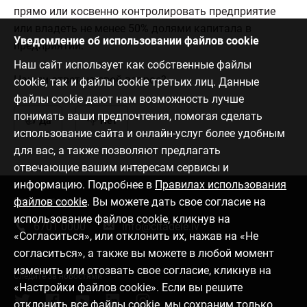
прямо или косвенно контролировать предприятие
или владеть не менее 50% долями капитала в
Уведомление об использовании файлов cookie
предприятии.
Наш сайт использует как собственные файлы
Нашли ответ на свой вопрос?
cookie, так и файлы cookie третьих лиц. Данные
файлы cookie дают нам возможность лучше
понимать ваши предпочтения, помогая сделать
Да
Нет
использование сайта и онлайн-услуг более удобным
для вас, а также позволяют предлагать
отвечающие вашим интересам сервисы и
информацию. Подробнее в
Правилах использования
файлов cookie
. Вы можете дать свое согласие на
Связаться с нами
использование файлов cookie, кликнув на
6701 0000
info@citadele.lv
«Согласиться», или отклонить их, нажав на «Не
согласиться», а также вы можете в любой момент
изменить или отозвать свое согласие, кликнув на
Следите за новостями
«Настройки файлов cookie». Если вы решите
отклонить все файлы cookie, мы сохраним только