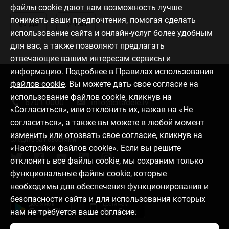
файлы cookie дают нам возможность лучше
понимать ваши предпочтения, помогая сделать
Да
Нет
использование сайта и онлайн-услуг более удобным
для вас, а также позволяют предлагать
отвечающие вашим интересам сервисы и
информацию. Подробнее в
Правилах использования
файлов cookie
. Вы можете дать свое согласие на
Связаться с нами
использование файлов cookie, кликнув на
6701 0000
info@citadele.lv
«Согласиться», или отклонить их, нажав на «Не
согласиться», а также вы можете в любой момент
изменить или отозвать свое согласие, кликнув на
Следите за новостями
«Настройки файлов cookie». Если вы решите
отклонить все файлы cookie, мы сохраним только
функциональные файлы cookie, которые
необходимы для обеспечения функционирования и
Установить приложение
безопасности сайта и для использования которых
нам не требуется ваше согласие.