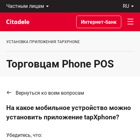
Частным
ru
лицам
Latviski
Предприятиям
По-
Интернет-банк
Private
русски
Banking
In
О
English
УСТАНОВКА ПРИЛОЖЕНИЯ TAPXPHONE
банке
C
REWARDS
Торговцам Phone POS
Вернуться ко всем вопросам
На какое мобильное устройство можно
установить приложение tapXphone?
Убедитесь, что: