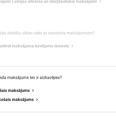
ājumi Latvijas ietvaros un starptautiskie maksājumi
ida darbību vēlies veikt ar standarta maksājumiem?
kaidrot maksājuma kavējuma iemeslu
ida maksājums tev ir aizkavējies?
ošais maksājums
ākošais maksājums