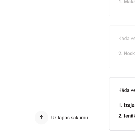
1. Maks
Kāda ve
2. Nos
Kāda ve
1. Izej
2. Ien
Uz lapas sākumu