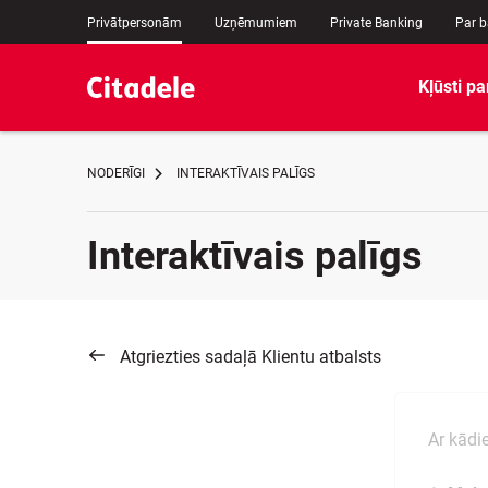
Privātpersonām
Uzņēmumiem
Private Banking
Par 
Kļūsti pa
NODERĪGI
INTERAKTĪVAIS PALĪGS
Interaktīvais palīgs
Atgriezties sadaļā Klientu atbalsts
Ar kād