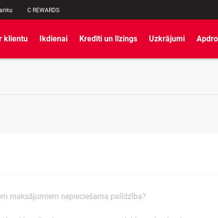
banku
C REWARDS
r klientu
Ikdienai
Kredīti un līzings
Uzkrājumi
Apdro
iem maksājumiem nepieciešama palīdzība?