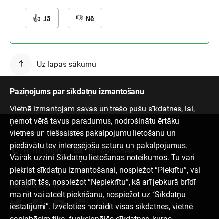
Jā
Nē
Uz lapas sākumu
Paziņojums par sīkdatņu izmantošanu
Vietnē izmantojam savas un trešo pušu sīkdatnes, lai,
ņemot vērā tavus paradumus, nodrošinātu ērtāku
vietnes un tiešsaistes pakalpojumu lietošanu un
Sazinies ar mums
piedāvātu tev interesējošu saturu un pakalpojumus.
6701 0000
info@citadele.lv
Vairāk uzzini
Sīkdatņu lietošanas noteikumos
. Tu vari
piekrist sīkdatņu izmantošanai, nospiežot “Piekrītu”, vai
noraidīt tās, nospiežot “Nepiekrītu”, kā arī jebkurā brīdī
Mēs sociālajos tīklos
mainīt vai atcelt piekrišanu, nospiežot uz “Sīkdatņu
iestatījumi”. Izvēloties noraidīt visas sīkdatnes, vietnē
saglabāsim tikai funkcionālās sīkdatnes, kuras