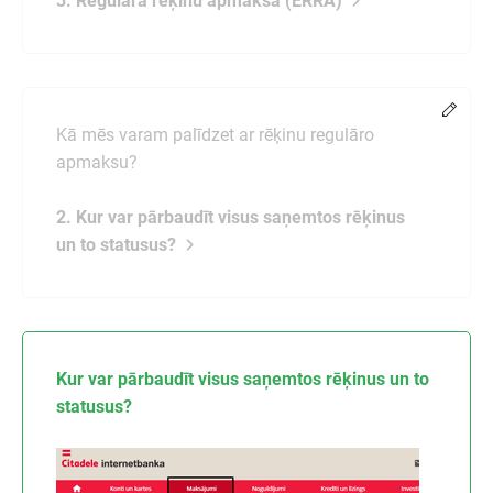
3. Regulārā rēķinu apmaksa (ERRA)
Chang
Kā mēs varam palīdzet ar rēķinu regulāro
apmaksu?
2. Kur var pārbaudīt visus saņemtos rēķinus
un to statusus?
Kur var pārbaudīt visus saņemtos rēķinus un to
statusus?