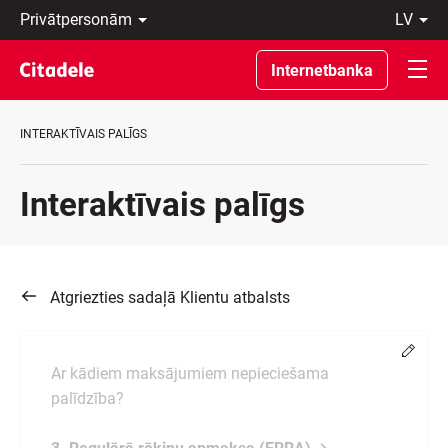
Privātpersonām
lv
Uzņēmumiem
Latviski
Private
По-
Internetbanka
Banking
русски
Par
In
banku
English
INTERAKTĪVAIS PALĪGS
C
REWARDS
Interaktīvais palīgs
Atgriezties sadaļā Klientu atbalsts
Chang
Ar kādiem maksājumiem nepieciešama
palīdzība?