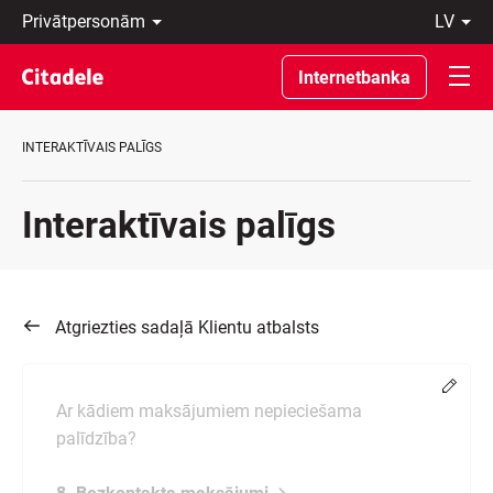
Privātpersonām
lv
Uzņēmumiem
Latviski
Private
По-
Internetbanka
Banking
русски
Par
In
banku
English
INTERAKTĪVAIS PALĪGS
C
REWARDS
Interaktīvais palīgs
Atgriezties sadaļā Klientu atbalsts
Chang
Ar kādiem maksājumiem nepieciešama
palīdzība?