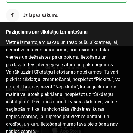
Uz lapas sākumu
Paziņojums par sīkdatņu izmantošanu
Vietnē izmantojam savas un trešo pušu sīkdatnes, lai,
ņemot vērā tavus paradumus, nodrošinātu ērtāku
vietnes un tiešsaistes pakalpojumu lietošanu un
Sazinies ar mums
piedāvātu tev interesējošu saturu un pakalpojumus.
6701 0000
info@citadele.lv
Vairāk uzzini
Sīkdatņu lietošanas noteikumos
. Tu vari
piekrist sīkdatņu izmantošanai, nospiežot “Piekrītu”, vai
noraidīt tās, nospiežot “Nepiekrītu”, kā arī jebkurā brīdī
Mēs sociālajos tīklos
mainīt vai atcelt piekrišanu, nospiežot uz “Sīkdatņu
iestatījumi”. Izvēloties noraidīt visas sīkdatnes, vietnē
saglabāsim tikai funkcionālās sīkdatnes, kuras
nepieciešamas, lai rūpētos par vietnes darbību un
Lejupielādēt aplikāciju
drošību, un kuru lietošanai mums tava piekrišana nav
nepieciešama.