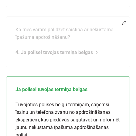
Chang
Kā mēs varam palīdzēt saistībā ar nekustamā
īpašuma apdrošināšanu?
4. Ja polisei tuvojas termiņa beigas
Ja polisei tuvojas termiņa beigas
Tuvojoties polises beigu termiņam, saņemsi
īsziņu un telefona zvanu no apdrošināšanas
ekspertiem, kas piedāvās sagatavot un noformēt
jaunu nekustamā īpašuma apdrošināšanas
polisi.