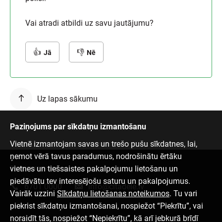
Vai atradi atbildi uz savu jautājumu?
Jā
Nē
Uz lapas sākumu
Paziņojums par sīkdatņu izmantošanu
Vietnē izmantojam savas un trešo pušu sīkdatnes, lai,
ņemot vērā tavus paradumus, nodrošinātu ērtāku
vietnes un tiešsaistes pakalpojumu lietošanu un
Sazinies ar mums
piedāvātu tev interesējošu saturu un pakalpojumus.
6701 0000
info@citadele.lv
Vairāk uzzini
Sīkdatņu lietošanas noteikumos
. Tu vari
piekrist sīkdatņu izmantošanai, nospiežot “Piekrītu”, vai
noraidīt tās, nospiežot “Nepiekrītu”, kā arī jebkurā brīdī