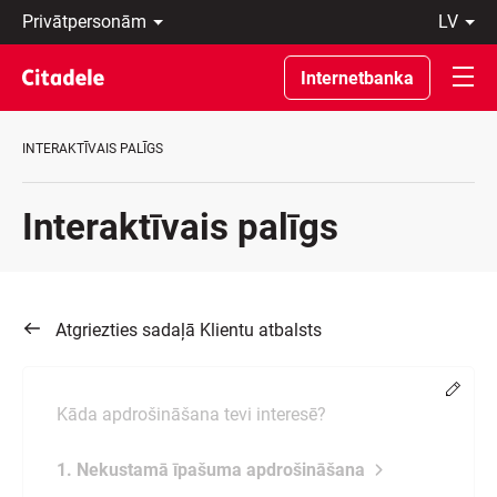
Privātpersonām
lv
Uzņēmumiem
Latviski
Private
По-
Internetbanka
Banking
русски
Par
In
banku
English
INTERAKTĪVAIS PALĪGS
C
REWARDS
Interaktīvais palīgs
Atgriezties sadaļā Klientu atbalsts
Chang
Kāda apdrošināšana tevi interesē?
1. Nekustamā īpašuma apdrošināšana