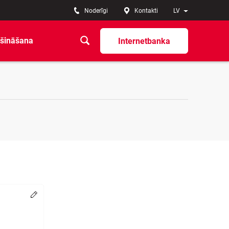
Noderīgi
Kontakti
LV
šināšana
Internetbanka
Change