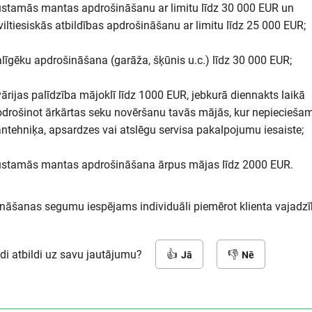
ustamās mantas apdrošināšanu ar limitu līdz 30 000 EUR un
viltiesiskās atbildības apdrošināšanu ar limitu līdz 25 000 EUR;
līgēku apdrošināšana (garāža, šķūnis u.c.) līdz 30 000 EUR;
ārijas palīdzība mājoklī līdz 1000 EUR, jebkurā diennakts laikā
drošinot ārkārtas seku novēršanu tavās mājās, kur nepiecieša
ntehniķa, apsardzes vai atslēgu servisa pakalpojumu iesaiste;
ustamās mantas apdrošināšana ārpus mājas līdz 2000 EUR.
nāšanas segumu iespējams individuāli piemērot klienta vajad
adi atbildi uz savu jautājumu?
Jā
Nē