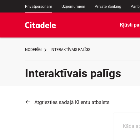
Privātpersonām
Uzņēmumiem
Private Banking
Par 
Kļūsti pa
NODERĪGI
INTERAKTĪVAIS PALĪGS
Interaktīvais palīgs
Atgriezties sadaļā Klientu atbalsts
Kāda ap