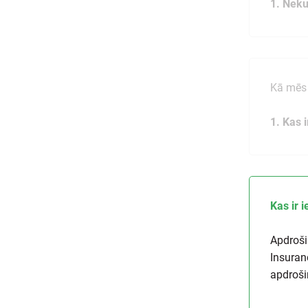
1. Nek
Kā mēs 
1. Kas 
Kas ir 
Apdroši
Insuran
apdroši