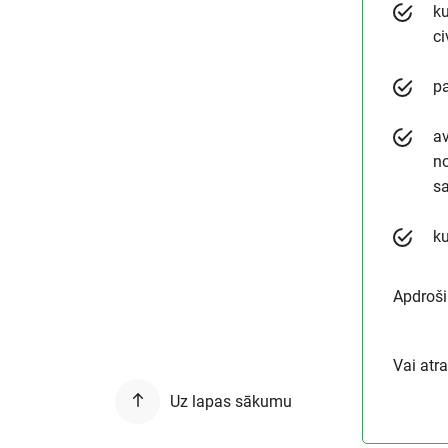
k
ci
pa
av
no
sa
k
Apdroši
Vai atr
Uz lapas sākumu