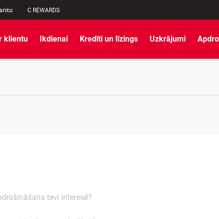
banku
C REWARDS
r klientu
Ikdienai
Kredīti un līzings
Uzkrājumi
Apdro
drošināšana tevi interesē?