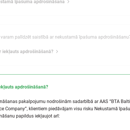
ustamā īpašuma apdrošināšana
varam palīdzēt saistībā ar nekustamā īpašuma apdrošināšanu
ir iekļauts apdrošināšanā?
iekļauts apdrošināšanā?
nāšanas pakalpojumu nodrošinām sadarbībā ar AAS “BTA Balt
ce Company”, klientiem piedāvājam visu risku Nekustamā īpa
nāšanu papildus iekļaujot arī: