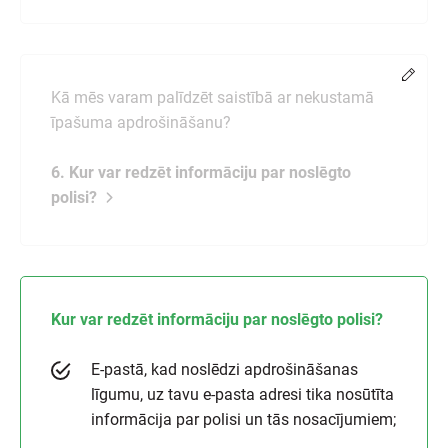
Chang
Kā mēs varam palīdzēt saistībā ar nekustamā
īpašuma apdrošināšanu?
6. Kur var redzēt informāciju par noslēgto
polisi?
Kur var redzēt informāciju par noslēgto polisi?
E-pastā, kad noslēdzi apdrošināšanas
līgumu, uz tavu e-pasta adresi tika nosūtīta
informācija par polisi un tās nosacījumiem;