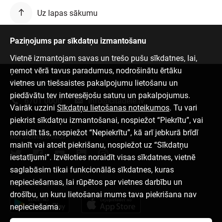
Uz lapas sākumu
Paziņojums par sīkdatņu izmantošanu
Vietnē izmantojam savas un trešo pušu sīkdatnes, lai,
ņemot vērā tavus paradumus, nodrošinātu ērtāku
vietnes un tiešsaistes pakalpojumu lietošanu un
Sazinies ar mums
piedāvātu tev interesējošu saturu un pakalpojumus.
6701 0000
info@citadele.lv
Vairāk uzzini
Sīkdatņu lietošanas noteikumos
. Tu vari
piekrist sīkdatņu izmantošanai, nospiežot “Piekrītu”, vai
noraidīt tās, nospiežot “Nepiekrītu”, kā arī jebkurā brīdī
Mēs sociālajos tīklos
mainīt vai atcelt piekrišanu, nospiežot uz “Sīkdatņu
iestatījumi”. Izvēloties noraidīt visas sīkdatnes, vietnē
saglabāsim tikai funkcionālās sīkdatnes, kuras
nepieciešamas, lai rūpētos par vietnes darbību un
Lejupielādēt aplikāciju
drošību, un kuru lietošanai mums tava piekrišana nav
nepieciešama.