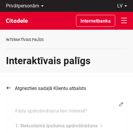
Privātpersonām
lv
Uzņēmumiem
Latviski
Private
По-
Internetbanka
Banking
русски
Par
In
banku
English
INTERAKTĪVAIS PALĪGS
C
REWARDS
Interaktīvais palīgs
Atgriezties sadaļā Klientu atbalsts
Chang
Kāda apdrošināšana tevi interesē?
1. Nekustamā īpašuma apdrošināšana