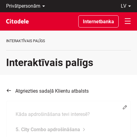
Privātpersonām
lv
Uzņēmumiem
Latviski
Private
По-
Internetbanka
Banking
русски
Par
In
banku
English
INTERAKTĪVAIS PALĪGS
C
REWARDS
Interaktīvais palīgs
Atgriezties sadaļā Klientu atbalsts
Chang
Kāda apdrošināšana tevi interesē?
5. City Combo apdrošināšana