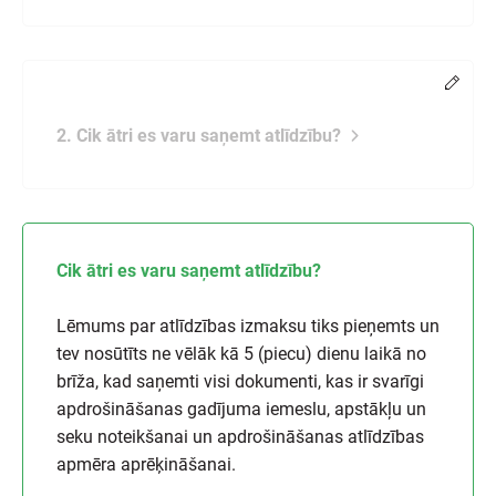
Chang
2. Cik ātri es varu saņemt atlīdzību?
Cik ātri es varu saņemt atlīdzību?
Lēmums par atlīdzības izmaksu tiks pieņemts un
tev nosūtīts ne vēlāk kā 5 (piecu) dienu laikā no
brīža, kad saņemti visi dokumenti, kas ir svarīgi
apdrošināšanas gadījuma iemeslu, apstākļu un
seku noteikšanai un apdrošināšanas atlīdzības
apmēra aprēķināšanai.