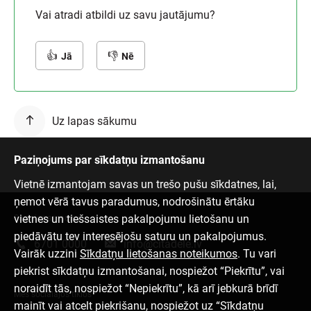
Vai atradi atbildi uz savu jautājumu?
Jā
Nē
Uz lapas sākumu
Paziņojums par sīkdatņu izmantošanu
Vietnē izmantojam savas un trešo pušu sīkdatnes, lai,
ņemot vērā tavus paradumus, nodrošinātu ērtāku
vietnes un tiešsaistes pakalpojumu lietošanu un
Sazinies ar mums
piedāvātu tev interesējošu saturu un pakalpojumus.
6701 0000
info@citadele.lv
Vairāk uzzini
Sīkdatņu lietošanas noteikumos
. Tu vari
piekrist sīkdatņu izmantošanai, nospiežot “Piekrītu”, vai
noraidīt tās, nospiežot “Nepiekrītu”, kā arī jebkurā brīdī
Mēs sociālajos tīklos
mainīt vai atcelt piekrišanu, nospiežot uz “Sīkdatņu