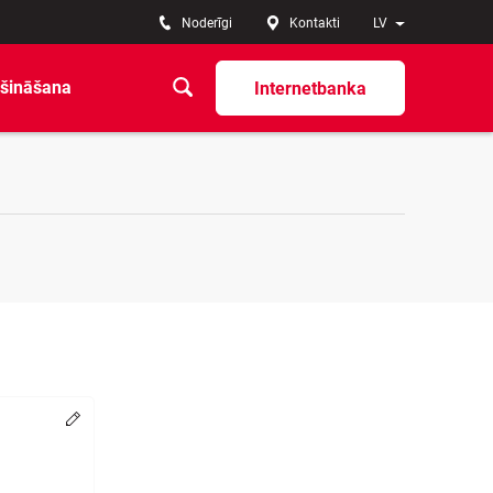
Noderīgi
Kontakti
LV
šināšana
Internetbanka
Change