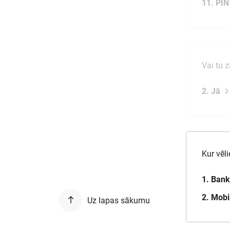
11. PIN
Vai tu 
2. Jā
Kur vēl
1. Ban
2. Mobi
Uz lapas sākumu