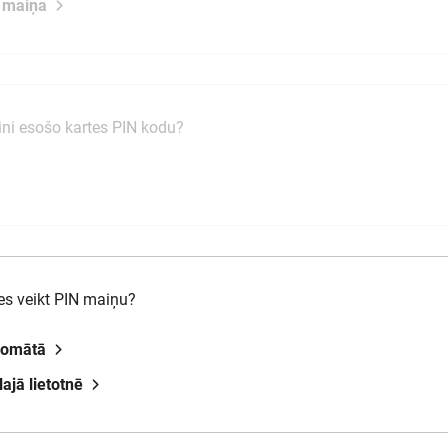
 maiņa
zini esošo kartes PIN kodu?
ies veikt PIN maiņu?
komātā
lajā lietotnē