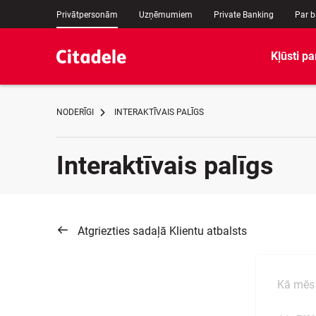
Privātpersonām
Uzņēmumiem
Private Banking
Par 
Kļūsti pa
NODERĪGI
INTERAKTĪVAIS PALĪGS
Interaktīvais palīgs
Atgriezties sadaļā Klientu atbalsts
Kā mēs 