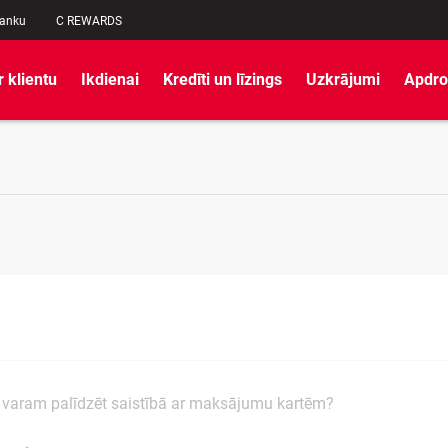
banku
C REWARDS
r klientu
Ikdienai
Kredīti un līzings
Uzkrājumi
Apdro
varam palīdzēt saistībā ar maksājumu kartēm?