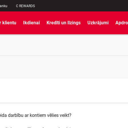
banku
C REWARDS
r klientu
Ikdienai
Kredīti un līzings
Uzkrājumi
Apdro
ida darbību ar kontiem vēlies veikt?