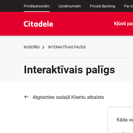
Privātpersonām
Uzņēmumiem
Private Banking
Par 
Kļūsti pa
NODERĪGI
INTERAKTĪVAIS PALĪGS
Interaktīvais palīgs
Atgriezties sadaļā Klientu atbalsts
Kāda ve