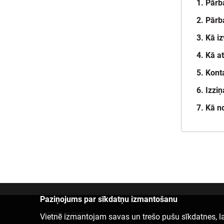
1. Pārb
2. Pārb
3. Kā i
4. Kā a
5. Kont
6. Izzi
7. Kā n
Paziņojums par sīkdatņu izmantošanu
Sazinies ar mums
Vietnē izmantojam savas un trešo pušu sīkdatnes, la