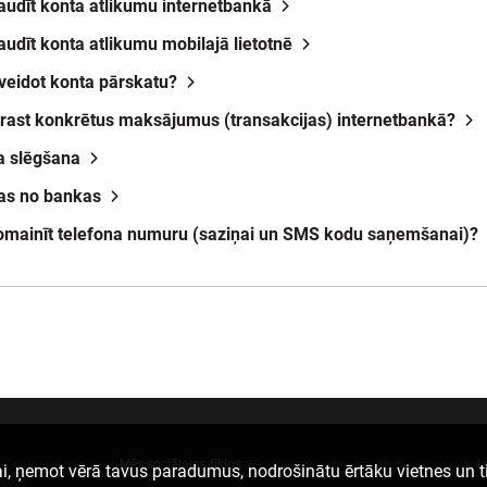
audīt konta atlikumu internetbankā
audīt konta atlikumu mobilajā lietotnē
zveidot konta pārskatu?
trast konkrētus maksājumus (transakcijas) internetbankā?
a slēgšana
ņas no bankas
omainīt telefona numuru (saziņai un SMS kodu saņemšanai)?
Mēs sociālajos tīklos
L
i, ņemot vērā tavus paradumus, nodrošinātu ērtāku vietnes un t