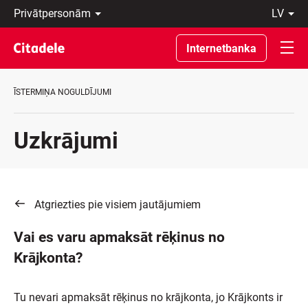
Privātpersonām
lv
Uzņēmumiem
Latviski
Private
По-
Internetbanka
Banking
русски
Par
In
banku
English
ĪSTERMIŅA NOGULDĪJUMI
C
REWARDS
Uzkrājumi
Atgriezties pie visiem jautājumiem
Vai es varu apmaksāt rēķinus no
Krājkonta?
Tu nevari apmaksāt rēķinus no krājkonta, jo Krājkonts ir