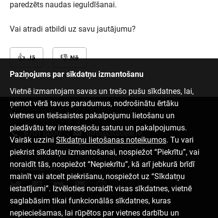
paredzēts naudas ieguldīšanai.
Vai atradi atbildi uz savu jautājumu?
Jā
Nē
Paziņojums par sīkdatņu izmantošanu
Vietnē izmantojam savas un trešo pušu sīkdatnes, lai,
ņemot vērā tavus paradumus, nodrošinātu ērtāku
vietnes un tiešsaistes pakalpojumu lietošanu un
Sazinies ar mums
piedāvātu tev interesējošu saturu un pakalpojumus.
6701 0000
info@citadele.lv
Vairāk uzzini
Sīkdatņu lietošanas noteikumos
. Tu vari
piekrist sīkdatņu izmantošanai, nospiežot “Piekrītu”, vai
noraidīt tās, nospiežot “Nepiekrītu”, kā arī jebkurā brīdī
Mēs sociālajos tīklos
mainīt vai atcelt piekrišanu, nospiežot uz “Sīkdatņu
iestatījumi”. Izvēloties noraidīt visas sīkdatnes, vietnē
saglabāsim tikai funkcionālās sīkdatnes, kuras
nepieciešamas, lai rūpētos par vietnes darbību un
Lejupielādēt aplikāciju