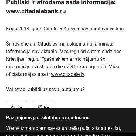
Publiski ir atrodama šāda informācija:
www.citadelebank.ru
Kopš 2018. gada Citadelei Krievijā nav pārstāvniecības.
Šī nav oficiālā Citadeles mājaslapa un tajā minētā
informācija nav aktuāla. Mēs regulāri sūtām sūdzības
Krievijas “reg.ru” īpašniekiem ar aicinājumu šo
informāciju dzēst, taču diemžēl tiekam ignorēti. Mūsu
oficiālā mājaslapa ir
www.citadele.lv
.
Vai atradi atbildi uz savu jautājumu?
Jā
Nē
Paziņojums par sīkdatņu izmantošanu
Vietnē izmantojam savas un trešo pušu sīkdatnes, lai,
ņemot vērā tavus paradumus, nodrošinātu ērtāku