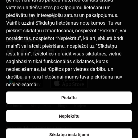
vietnes un tiešsaistes pakalpojumu lietošanu un
Sazinies ar mums
piedāvātu tev interesējošu saturu un pakalpojumus.
6701 0000
info@citadele.lv
Vairāk uzzini
Sīkdatņu lietošanas noteikumos
. Tu vari
piekrist sīkdatņu izmantošanai, nospiežot “Piekrītu”, vai
noraidīt tās, nospiežot “Nepiekrītu”, kā arī jebkurā brīdī
Mēs sociālajos tīklos
mainīt vai atcelt piekrišanu, nospiežot uz “Sīkdatņu
iestatījumi”. Izvēloties noraidīt visas sīkdatnes, vietnē
saglabāsim tikai funkcionālās sīkdatnes, kuras
nepieciešamas, lai rūpētos par vietnes darbību un
Lejupielādēt aplikāciju
drošību, un kuru lietošanai mums tava piekrišana nav
nepieciešama.
Piekrītu
Par banku
Mediju telpa
Blogs
Karjera
Nepiekrītu
Lietošanas noteikumi
Sīkdatņu iestatījumi
Personas datu apstrāde un aizsardzība
Sīkdatņu iestatījumi