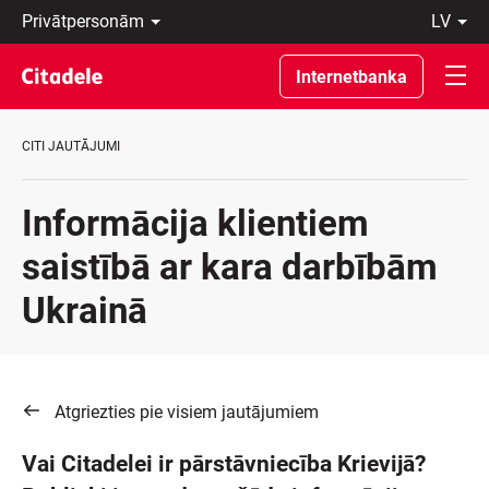
Privātpersonām
lv
Uzņēmumiem
Latviski
Private
По-
Internetbanka
Banking
русски
Par
In
banku
English
CITI JAUTĀJUMI
C
REWARDS
Informācija klientiem
saistībā ar kara darbībām
Ukrainā
Atgriezties pie visiem jautājumiem
Vai Citadelei ir pārstāvniecība Krievijā?