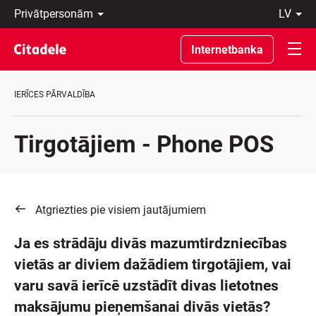
Privātpersonām
lv
Uzņēmumiem
Latviski
Private
По-
Internetbanka
Banking
русски
Par
In
banku
English
IERĪCES PĀRVALDĪBA
C
REWARDS
Tirgotājiem - Phone POS
Atgriezties pie visiem jautājumiem
Ja es strādāju divās mazumtirdzniecības
vietās ar diviem dažādiem tirgotājiem, vai
varu savā ierīcē uzstādīt divas lietotnes
maksājumu pieņemšanai divās vietās?