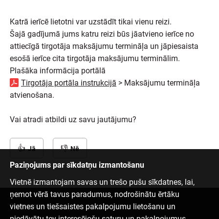
Katrā ierīcē lietotni var uzstādīt tikai vienu reizi.
Šajā gadījumā jums katru reizi būs jāatvieno ierīce no
attiecīgā tirgotāja maksājumu termināļa un jāpiesaista
esošā ierīce cita tirgotāja maksājumu terminālim.
Plašāka informācija portālā
Tirgotāja portāla instrukcijā
> Maksājumu termināļa
atvienošana.
Vai atradi atbildi uz savu jautājumu?
Jā
Nē
Paziņojums par sīkdatņu izmantošanu
Vietnē izmantojam savas un trešo pušu sīkdatnes, lai,
ņemot vērā tavus paradumus, nodrošinātu ērtāku
vietnes un tiešsaistes pakalpojumu lietošanu un
Sazinies ar mums
piedāvātu tev interesējošu saturu un pakalpojumus.