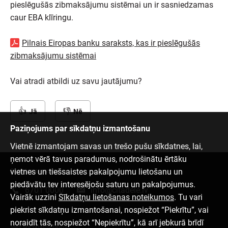
pieslēgušās zibmaksājumu sistēmai un ir sasniedzamas
caur EBA klīringu.
Pilnais Eiropas banku saraksts, kas ir pieslēgušās
zibmaksājumu sistēmai
Vai atradi atbildi uz savu jautājumu?
Jā
Nē
Paziņojums par sīkdatņu izmantošanu
Vietnē izmantojam savas un trešo pušu sīkdatnes, lai,
ņemot vērā tavus paradumus, nodrošinātu ērtāku
vietnes un tiešsaistes pakalpojumu lietošanu un
Sazinies ar mums
piedāvātu tev interesējošu saturu un pakalpojumus.
6701 0000
info@citadele.lv
Vairāk uzzini
Sīkdatņu lietošanas noteikumos
. Tu vari
piekrist sīkdatņu izmantošanai, nospiežot “Piekrītu”, vai
noraidīt tās, nospiežot “Nepiekrītu”, kā arī jebkurā brīdī
Mēs sociālajos tīklos