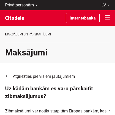
Privātpersonām
lv
Uzņēmumiem
Latviski
Private
По-
Internetbanka
Banking
русски
Par
In
banku
English
MAKSĀJUMI UN PĀRSKAITĪJUMI
C
REWARDS
Maksājumi
Atgriezties pie visiem jautājumiem
Uz kādām bankām es varu pārskaitīt
zibmaksājumus?
Zibmaksājumi var notikt starp tām Eiropas bankām, kas ir