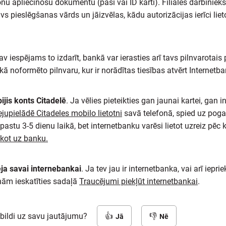
u apliecinošu dokumentu (pasi vai ID karti). Filiāles darbinie
s pieslēgšanas vārds un jāizvēlas, kādu autorizācijas ierīci li
 iespējams to izdarīt, bankā var ierasties arī tavs pilnvarotais pā
kā noformēto pilnvaru, kur ir norādītas tiesības atvērt Internet
ijis konts Citadelē
. Ja vēlies pieteikties gan jaunai kartei, gan 
ejupielādē Citadeles mobilo lietotni
savā telefonā, spied uz pogas 
astu 3-5 dienu laikā, bet internetbanku varēsi lietot uzreiz pēc 
ākot uz banku.
eeja savai internebankai
. Ja tev jau ir internetbanka, vai arī iepr
cinām ieskatīties sadaļā
Traucējumi piekļūt internetbankai
.
tbildi uz savu jautājumu?
Jā
Nē