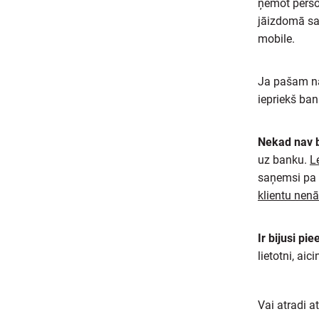
ņemot person
jāizdomā sav
mobile.
Ja pašam nav
iepriekš ban
Nekad nav b
uz banku.
L
saņemsi pa p
klientu nen
Ir bijusi pi
lietotni, ai
Vai atradi a