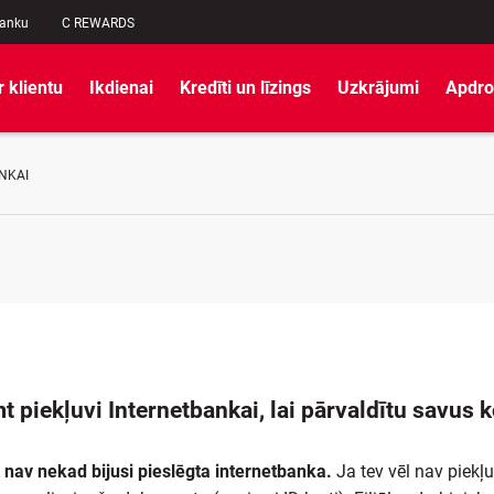
banku
C REWARDS
r klientu
Ikdienai
Kredīti un līzings
Uzkrājumi
Apdro
NKAI
 piekļuvi Internetbankai, lai pārvaldītu savus 
t nav nekad bijusi pieslēgta internetbanka.
Ja tev vēl nav piekļ