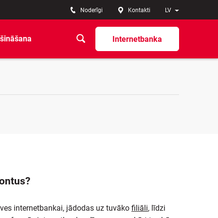
Noderīgi
Kontakti
LV
šināšana
Internetbanka
kontus?
uves internetbankai, jādodas uz tuvāko
filiāli
, līdzi