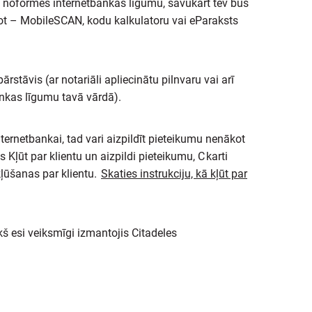
ks noformēs internetbankas līgumu, savukārt tev būs
etot – MobileSCAN, kodu kalkulatoru vai eParaksts
rstāvis (ar notariāli apliecinātu pilnvaru vai arī
bankas līgumu tavā vārdā).
internetbankai, tad vari aizpildīt pieteikumu nenākot
Kļūt par klientu un aizpildi pieteikumu, C karti
kļūšanas par klientu.
Skaties instrukciju, kā kļūt par
iekš esi veiksmīgi izmantojis Citadeles