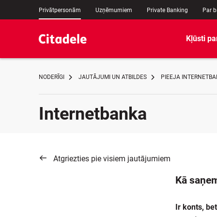
Privātpersonām
Uzņēmumiem
Private Banking
Par 
Kļūsti pa
NODERĪGI
JAUTĀJUMI UN ATBILDES
PIEEJA INTERNETBA
Internetbanka
Atgriezties pie visiem jautājumiem
Kā saņemt
Ir konts, be