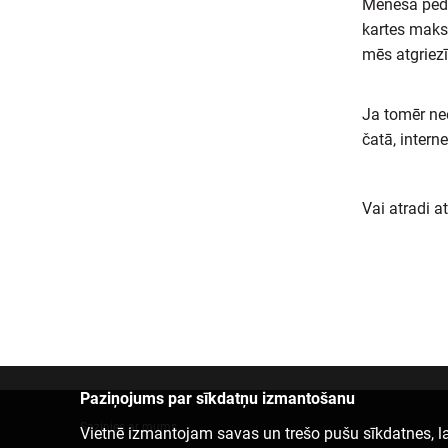
Mēneša pēdēj
kartes maks
mēs atgriez
Ja tomēr ne
čatā, inter
Vai atradi a
Paziņojums par sīkdatņu izmantošanu
Sazinies ar mums
Vietnē izmantojam savas un trešo pušu sīkdatnes, la