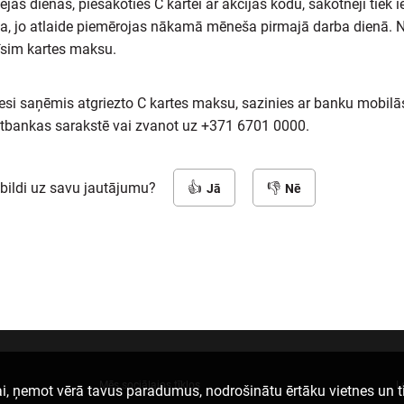
ās dienās, piesakoties C kartei ar akcijas kodu, sākotnēji tiek i
a, jo atlaide piemērojas nākamā mēneša pirmajā darba dienā. N
īsim kartes maksu.
esi saņēmis atgriezto C kartes maksu, sazinies ar banku mobilās
netbankas sarakstē vai zvanot uz +371 6701 0000.
tbildi uz savu jautājumu?
Jā
Nē
Mēs sociālajos tīklos
L
i, ņemot vērā tavus paradumus, nodrošinātu ērtāku vietnes un t