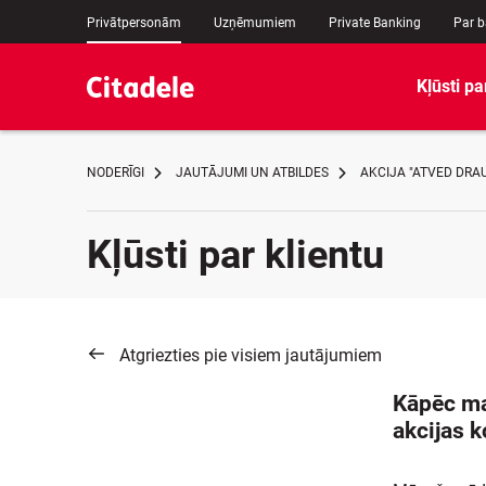
Privātpersonām
Uzņēmumiem
Private Banking
Par 
Kļūsti pa
NODERĪGI
JAUTĀJUMI UN ATBILDES
AKCIJA "ATVED DRA
Kļūsti par klientu
Atgriezties pie visiem jautājumiem
Kāpēc man
akcijas k