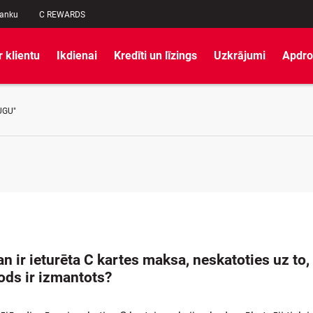
banku
C REWARDS
r klientu
Ikdienai
Kredīti un līzings
Uzkrājumi
Apdro
UGU"
 ir ieturēta C kartes maksa, neskatoties uz to,
ods ir izmantots?