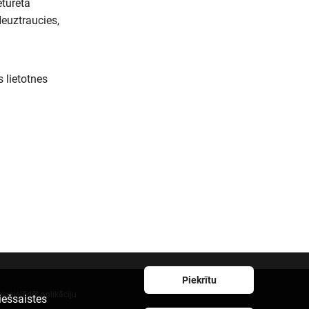
eturēta
euztraucies,
 lietotnes
Piekrītu
ejupielādēt aplikāciju
iešsaistes