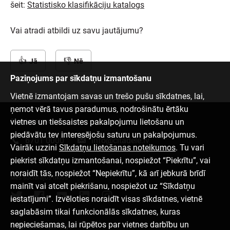
šeit:
Statistisko klasifikāciju katalogs
Vai atradi atbildi uz savu jautājumu?
Jā
Nē
Paziņojums par sīkdatņu izmantošanu
Vietnē izmantojam savas un trešo pušu sīkdatnes, lai,
ņemot vērā tavus paradumus, nodrošinātu ērtāku
vietnes un tiešsaistes pakalpojumu lietošanu un
Sazinies ar mums
piedāvātu tev interesējošu saturu un pakalpojumus.
6701 0000
info@citadele.lv
Vairāk uzzini
Sīkdatņu lietošanas noteikumos
. Tu vari
piekrist sīkdatņu izmantošanai, nospiežot “Piekrītu”, vai
noraidīt tās, nospiežot “Nepiekrītu”, kā arī jebkurā brīdī
Mēs sociālajos tīklos
mainīt vai atcelt piekrišanu, nospiežot uz “Sīkdatņu
iestatījumi”. Izvēloties noraidīt visas sīkdatnes, vietnē
saglabāsim tikai funkcionālās sīkdatnes, kuras
nepieciešamas, lai rūpētos par vietnes darbību un
Lejupielādēt aplikāciju