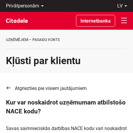
Privātpersonām
lv
Uzņēmumiem
Latviski
Private
По-
Internetbanka
Banking
русски
Par
In
banku
English
UZŅĒMĒJIEM – PAGAIDU KONTS
C
REWARDS
Kļūsti par klientu
Atgriezties pie visiem jautājumiem
Kur var noskaidrot uzņēmumam atbilstošo
NACE kodu?
Savas saimnieciskās darbības NACE kodu vari noskaidrot