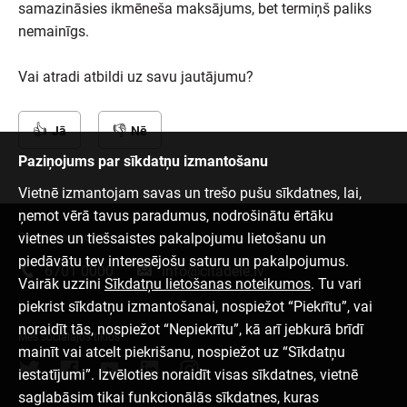
samazināsies ikmēneša maksājums, bet termiņš paliks
nemainīgs.
Vai atradi atbildi uz savu jautājumu?
Jā
Nē
Paziņojums par sīkdatņu izmantošanu
Vietnē izmantojam savas un trešo pušu sīkdatnes, lai,
ņemot vērā tavus paradumus, nodrošinātu ērtāku
vietnes un tiešsaistes pakalpojumu lietošanu un
Sazinies ar mums
piedāvātu tev interesējošu saturu un pakalpojumus.
6701 0000
info@citadele.lv
Vairāk uzzini
Sīkdatņu lietošanas noteikumos
. Tu vari
piekrist sīkdatņu izmantošanai, nospiežot “Piekrītu”, vai
noraidīt tās, nospiežot “Nepiekrītu”, kā arī jebkurā brīdī
Mēs sociālajos tīklos
mainīt vai atcelt piekrišanu, nospiežot uz “Sīkdatņu
iestatījumi”. Izvēloties noraidīt visas sīkdatnes, vietnē
saglabāsim tikai funkcionālās sīkdatnes, kuras