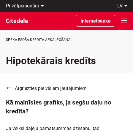
Privātpersonām
lv
Uzņēmumiem
Latviski
Private
По-
Internetbanka
Banking
русски
Par
In
banku
English
SPĒKĀ ESOŠA KREDĪTA APKALPOŠANA
C
REWARDS
Hipotekārais kredīts
Atgriezties pie visiem jautājumiem
Kā mainīsies grafiks, ja segšu daļu no
kredīta?
Ja veiksi daļēju pamatsummas dzēšanu, tad