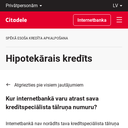
Privātpersonām
lv
Uzņēmumiem
Latviski
Private
По-
Internetbanka
Banking
русски
Par
In
banku
English
SPĒKĀ ESOŠA KREDĪTA APKALPOŠANA
C
REWARDS
Hipotekārais kredīts
Atgriezties pie visiem jautājumiem
Kur internetbankā varu atrast sava
kredītspeciālista tālruņa numuru?
Internetbankā nav norādīts tava kredītspeciālista tālruņa