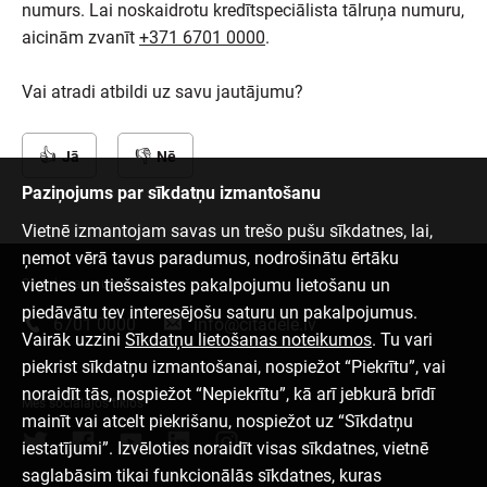
numurs. Lai noskaidrotu kredītspeciālista tālruņa numuru,
aicinām zvanīt
+371 6701 0000
.
Vai atradi atbildi uz savu jautājumu?
Jā
Nē
Paziņojums par sīkdatņu izmantošanu
Vietnē izmantojam savas un trešo pušu sīkdatnes, lai,
ņemot vērā tavus paradumus, nodrošinātu ērtāku
vietnes un tiešsaistes pakalpojumu lietošanu un
Sazinies ar mums
piedāvātu tev interesējošu saturu un pakalpojumus.
6701 0000
info@citadele.lv
Vairāk uzzini
Sīkdatņu lietošanas noteikumos
. Tu vari
piekrist sīkdatņu izmantošanai, nospiežot “Piekrītu”, vai
noraidīt tās, nospiežot “Nepiekrītu”, kā arī jebkurā brīdī
Mēs sociālajos tīklos
mainīt vai atcelt piekrišanu, nospiežot uz “Sīkdatņu
iestatījumi”. Izvēloties noraidīt visas sīkdatnes, vietnē
saglabāsim tikai funkcionālās sīkdatnes, kuras