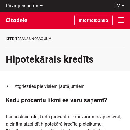
Privātpersonām
lv
Uzņēmumiem
Latviski
Private
По-
Internetbanka
Banking
русски
Par
In
banku
English
KREDITĒŠANAS NOSACĪJUMI
C
REWARDS
Hipotekārais kredīts
Atgriezties pie visiem jautājumiem
Kādu procentu likmi es varu saņemt?
Lai noskaidrotu, kādu procentu likmi varam tev piedāvāt,
aicinām aizpildīt hipotekārā kredīta pieteikumu.