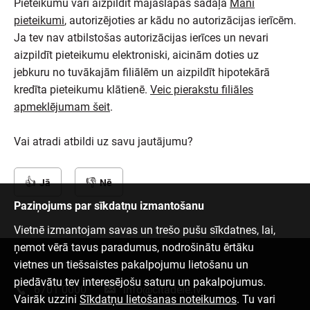
Pieteikumu vari aizpildīt mājaslapas sadaļā
Mani
pieteikumi
, autorizējoties ar kādu no autorizācijas ierīcēm.
Ja tev nav atbilstošas autorizācijas ierīces un nevari
aizpildīt pieteikumu elektroniski, aicinām doties uz
jebkuru no tuvākajām filiālēm un aizpildīt hipotekārā
kredīta pieteikumu klātienē.
Veic pierakstu filiāles
apmeklējumam šeit
.
Vai atradi atbildi uz savu jautājumu?
Jā
Nē
Paziņojums par sīkdatņu izmantošanu
Vietnē izmantojam savas un trešo pušu sīkdatnes, lai,
ņemot vērā tavus paradumus, nodrošinātu ērtāku
vietnes un tiešsaistes pakalpojumu lietošanu un
Sazinies ar mums
piedāvātu tev interesējošu saturu un pakalpojumus.
6701 0000
info@citadele.lv
Vairāk uzzini
Sīkdatņu lietošanas noteikumos
. Tu vari