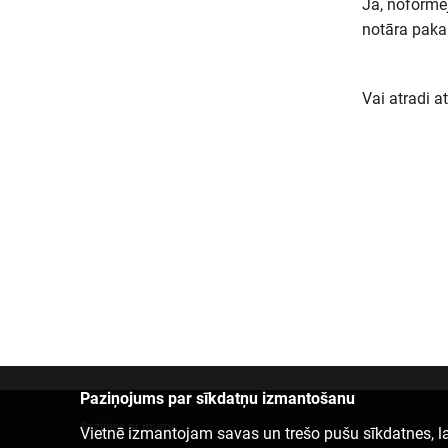
Jā, noformēj
notāra paka
Vai atradi a
Paziņojums par sīkdatņu izmantošanu
Sazinies ar mums
Vietnē izmantojam savas un trešo pušu sīkdatnes, la