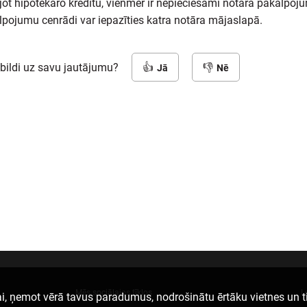
ot hipotekāro kredītu, vienmēr ir nepieciešami notāra pakalpoju
lpojumu cenrādi var iepazīties katra notāra mājaslapā.
tbildi uz savu jautājumu?
Jā
Nē
Mēs sociālajos tīklos
L
i, ņemot vērā tavus paradumus, nodrošinātu ērtāku vietnes un t