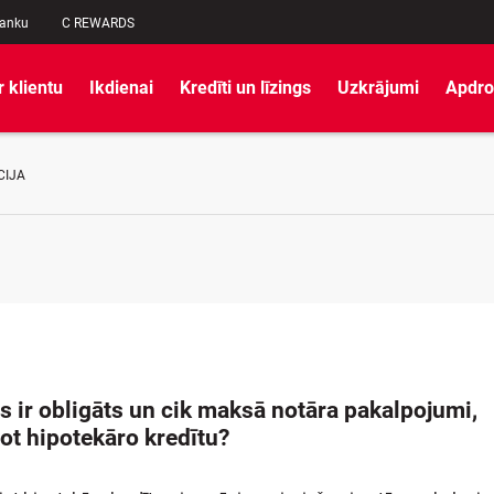
banku
C REWARDS
r klientu
Ikdienai
Kredīti un līzings
Uzkrājumi
Apdro
CIJA
s ir obligāts un cik maksā notāra pakalpojumi,
ot hipotekāro kredītu?