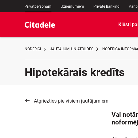
Privātpersonām
Uzņēmumiem
Private Banking
Par 
Kļūsti pa
NODERĪGI
JAUTĀJUMI UN ATBILDES
NODERĪGA INFORMĀ
Hipotekārais kredīts
Atgriezties pie visiem jautājumiem
Vai notār
noformēj