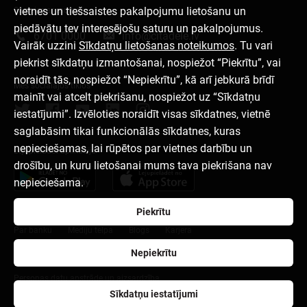
vietnes un tiešsaistes pakalpojumu lietošanu un
Sazinies ar mums
piedāvātu tev interesējošu saturu un pakalpojumus.
6701 0000
info@citadele.lv
Vairāk uzzini
Sīkdatņu lietošanas noteikumos
. Tu vari
piekrist sīkdatņu izmantošanai, nospiežot “Piekrītu”, vai
noraidīt tās, nospiežot “Nepiekrītu”, kā arī jebkurā brīdī
Mēs sociālajos tīklos
mainīt vai atcelt piekrišanu, nospiežot uz “Sīkdatņu
iestatījumi”. Izvēloties noraidīt visas sīkdatnes, vietnē
saglabāsim tikai funkcionālās sīkdatnes, kuras
nepieciešamas, lai rūpētos par vietnes darbību un
Lejupielādēt aplikāciju
drošību, un kuru lietošanai mums tava piekrišana nav
nepieciešama.
Piekrītu
Par banku
Mediju telpa
Blogs
Karjera
Nepiekrītu
Lietošanas noteikumi
Sīkdatņu iestatījumi
Personas datu apstrāde un aizsardzība
Sīkdatņu iestatījumi
citadele.ee
citadele.lt
Developers Portal (PSD2)