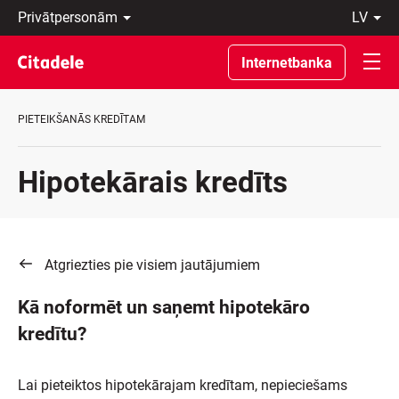
Privātpersonām
lv
Uzņēmumiem
Latviski
Private
По-
Internetbanka
Banking
русски
Par
In
banku
English
PIETEIKŠANĀS KREDĪTAM
C
REWARDS
Hipotekārais kredīts
Atgriezties pie visiem jautājumiem
Kā noformēt un saņemt hipotekāro
kredītu?
Lai pieteiktos hipotekārajam kredītam, nepieciešams