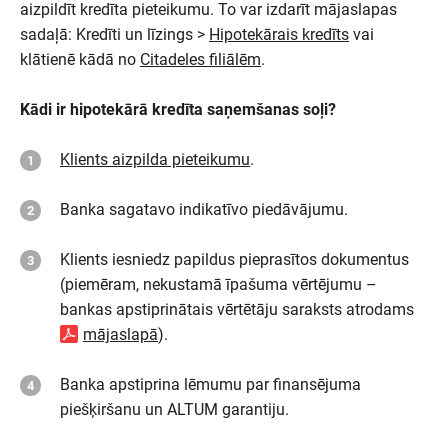
aizpildīt kredīta pieteikumu. To var izdarīt mājaslapas
sadaļā: Kredīti un līzings >
Hipotekārais kredīts
vai
klātienē kādā no
Citadeles filiālēm
.
Kādi ir hipotekārā kredīta saņemšanas soļi?
Klients aizpilda pieteikumu
.
Banka sagatavo indikatīvo piedāvājumu.
Klients iesniedz papildus pieprasītos dokumentus
(piemēram, nekustamā īpašuma vērtējumu –
bankas apstiprinātais vērtētāju saraksts atrodams
mājaslapā
).
Banka apstiprina lēmumu par finansējuma
piešķiršanu un ALTUM garantiju.