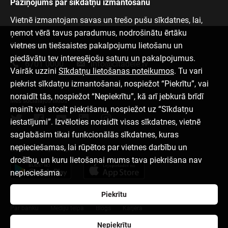
Paziņojums par sīkdatņu izmantošanu
Vietnē izmantojam savas un trešo pušu sīkdatnes, lai,
ņemot vērā tavus paradumus, nodrošinātu ērtāku
vietnes un tiešsaistes pakalpojumu lietošanu un
Sazinies ar mums
piedāvātu tev interesējošu saturu un pakalpojumus.
6701 0000
info@citadele.lv
Vairāk uzzini
Sīkdatņu lietošanas noteikumos
. Tu vari
piekrist sīkdatņu izmantošanai, nospiežot “Piekrītu”, vai
noraidīt tās, nospiežot “Nepiekrītu”, kā arī jebkurā brīdī
Mēs sociālajos tīklos
mainīt vai atcelt piekrišanu, nospiežot uz “Sīkdatņu
iestatījumi”. Izvēloties noraidīt visas sīkdatnes, vietnē
saglabāsim tikai funkcionālās sīkdatnes, kuras
nepieciešamas, lai rūpētos par vietnes darbību un
Lejupielādēt aplikāciju
drošību, un kuru lietošanai mums tava piekrišana nav
nepieciešama.
Piekrītu
Par banku
Mediju telpa
Blogs
Karjera
Nepiekrītu
Lietošanas noteikumi
Sīkdatņu iestatījumi