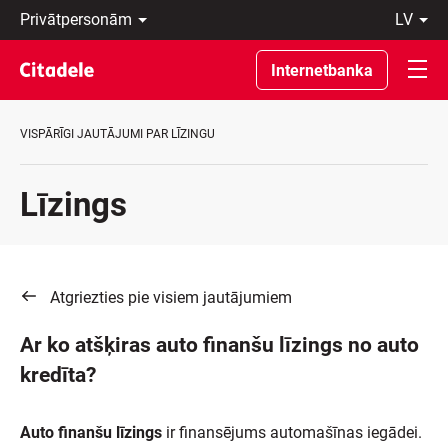
Privātpersonām
lv
Uzņēmumiem
Latviski
Private
По-
Internetbanka
Banking
русски
Par
In
banku
English
VISPĀRĪGI JAUTĀJUMI PAR LĪZINGU
C
REWARDS
Līzings
Atgriezties pie visiem jautājumiem
Ar ko atšķiras auto finanšu līzings no auto
kredīta?
Auto finanšu līzings
ir finansējums automašīnas iegādei.