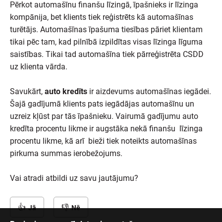
Pērkot automašīnu finanšu līzingā, īpašnieks ir līzinga
kompānija, bet klients tiek reģistrēts kā automašīnas
turētājs. Automašīnas īpašuma tiesības pāriet klientam
tikai pēc tam, kad pilnībā izpildītas visas līzinga līguma
saistības. Tikai tad automašīna tiek pārreģistrēta CSDD
uz klienta vārda.
Savukārt,
auto kredīts
ir aizdevums automašīnas iegādei.
Šajā gadījumā klients pats iegādājas automašīnu un
uzreiz kļūst par tās īpašnieku. Vairumā gadījumu auto
kredīta procentu likme ir augstāka nekā finanšu līzinga
procentu likme, kā arī bieži tiek noteikts automašīnas
pirkuma summas ierobežojums.
Vai atradi atbildi uz savu jautājumu?
Jā
Nē